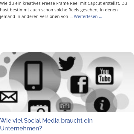
Wie du ein krea­ti­ves Free­ze Frame Reel mit Cap­cut erstellst. Du
hast bestimmt auch schon sol­che Reels gese­hen, in denen
jemand in ande­ren Ver­sio­nen von …
Wei­ter­le­sen …
Wie viel Social Media braucht ein
Unternehmen?