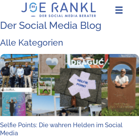
Zum
Inhalt
springen
Der Social Media Blog
Alle Kategorien
Sel­fie Points: Die wah­ren Hel­den im Social
Media