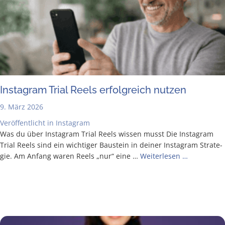
Insta­gram Tri­al Reels erfolg­reich nutzen
9. März 2026
Veröffentlicht in
Instagram
Was du über Insta­gram Tri­al Reels wis­sen musst Die Insta­gram
Tri­al Reels sind ein wich­ti­ger Bau­stein in dei­ner Insta­gram Stra­te­
gie. Am Anfang waren Reels „nur“ eine …
Wei­ter­le­sen …