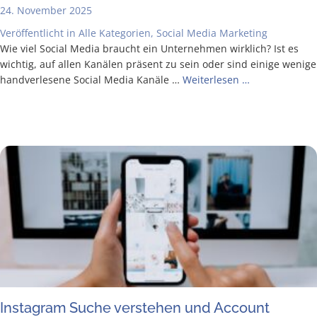
24. November 2025
Veröffentlicht in
Alle Kategorien
,
Social Media Marketing
Wie viel Social Media braucht ein Unter­neh­men wirk­lich? Ist es
wich­tig, auf allen Kanä­len prä­sent zu sein oder sind eini­ge weni­ge
hand­ver­le­se­ne Social Media Kanä­le …
Wei­ter­le­sen …
Insta­gram Suche ver­ste­hen und Account