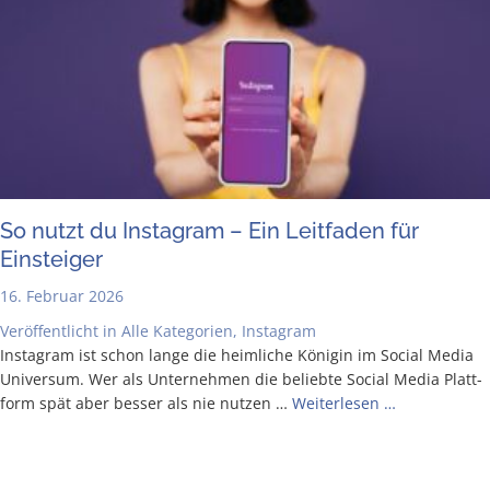
So nutzt du Insta­gram – Ein Leit­fa­den für
Einsteiger
16. Februar 2026
Veröffentlicht in
Alle Kategorien
,
Instagram
Insta­gram ist schon lan­ge die heim­li­che Köni­gin im Social Media
Uni­ver­sum. Wer als Unter­neh­men die belieb­te Social Media Platt­
form spät aber bes­ser als nie nut­zen …
Wei­ter­le­sen …