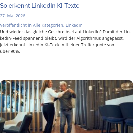
So erkennt Lin­ke­dIn KI-Texte
27. Mai 2026
Veröffentlicht in
Alle Kategorien
,
LinkedIn
Und wie­der das glei­che Geschreib­sel auf Lin­ke­dIn? Damit der Lin­
ke­­dIn-Feed span­nend bleibt, wird der Algo­rith­mus ange­passt.
Jetzt erkennt Lin­ke­dIn KI-Tex­­­te mit einer Tref­fer­quo­te von
über 90%.