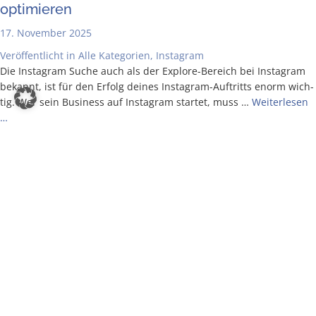
optimieren
17. November 2025
Veröffentlicht in
Alle Kategorien
,
Instagram
Die Insta­gram Suche auch als der Explo­­re-Bereich bei Insta­gram
bekannt, ist für den Erfolg dei­nes Insta­­gram-Auf­­­tritts enorm wich­
tig. Wer sein Busi­ness auf Insta­gram star­tet, muss …
Wei­ter­le­sen
…