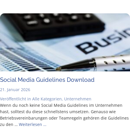
Social Media Gui­de­lines Download
21. Januar 2026
Veröffentlicht in
Alle Kategorien
,
Unternehmen
Wenn du noch kei­ne Social Media Gui­de­lines im Unter­neh­men
hast, soll­test du die­se schnells­tens umset­zen. Genau­so wie
Betriebs­ver­ein­ba­run­gen oder Team­re­geln gehö­ren die Gui­de­lines
zu den …
Wei­ter­le­sen …