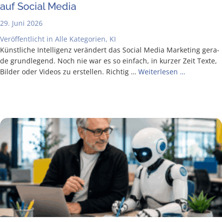
auf Social Media
29. Juni 2026
Veröffentlicht in
Alle Kategorien
,
KI
Künst­li­che Intel­li­genz ver­än­dert das Social Media Mar­ke­ting gera­
de grund­le­gend. Noch nie war es so ein­fach, in kur­zer Zeit Tex­te,
Bil­der oder Vide­os zu erstel­len. Rich­tig …
Wei­ter­le­sen …