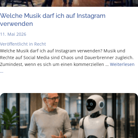
Wel­che Musik darf ich auf Insta­gram
verwenden
11. Mai 2026
Veröffentlicht in
Recht
Wel­che Musik darf ich auf Insta­gram ver­wen­den? Musik und
Rech­te auf Social Media sind Cha­os und Dau­er­bren­ner zugleich.
Zumin­dest, wenn es sich um einen kom­mer­zi­el­len …
Wei­ter­le­sen
…