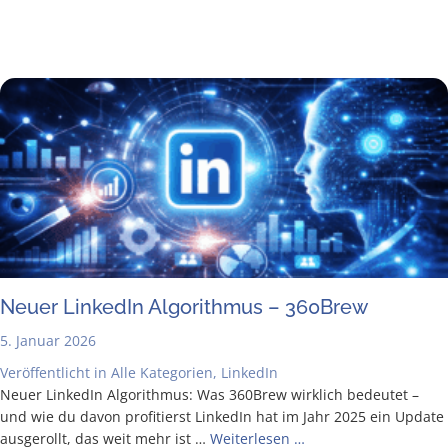
Neu­er Lin­ke­dIn Algo­rith­mus – 360Brew
5. Januar 2026
Veröffentlicht in
Alle Kategorien
,
LinkedIn
Neu­er Lin­ke­dIn Algo­rith­mus: Was 360Brew wirk­lich bedeu­tet –
und wie du davon pro­fi­tierst Lin­ke­dIn hat im Jahr 2025 ein Update
aus­ge­rollt, das weit mehr ist …
Wei­ter­le­sen …