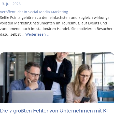
13. Juli 2026
Veröffentlicht in
Social Media Marketing
Sel­fie Points gehö­ren zu den ein­fachs­ten und zugleich wir­kungs­
volls­ten Mar­ke­ting­in­stru­men­ten im Tou­ris­mus, auf Events und
zuneh­mend auch im sta­tio­nä­ren Han­del. Sie moti­vie­ren Besu­cher
dazu, selbst …
Wei­ter­le­sen …
Die 7 größ­ten Feh­ler von Unter­neh­men mit KI