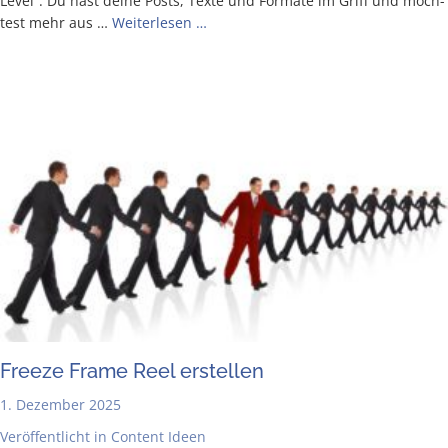
Level”. Du hast dei­ne Posts, Tex­te und For­ma­te im Griff und möch­
test mehr aus …
Wei­ter­le­sen …
Free­ze Frame Reel erstellen
1. Dezember 2025
Veröffentlicht in
Content Ideen