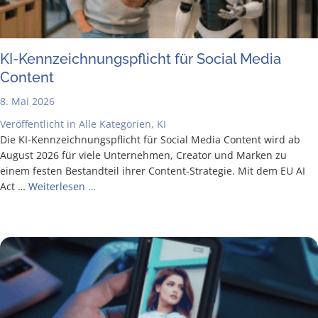
KI-Kenn­zeich­nungs­pflicht für Social Media
Content
8. Mai 2026
Veröffentlicht in
Alle Kategorien
,
KI
Die KI-Ken­n­­zeich­­nungs­­pflicht für Social Media Con­tent wird ab
August 2026 für vie­le Unter­neh­men, Crea­tor und Mar­ken zu
einem fes­ten Bestand­teil ihrer Con­­tent-Stra­­te­­gie. Mit dem EU AI
Act …
Wei­ter­le­sen …