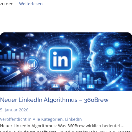
zu den …
Wei­ter­le­sen …
Neu­er Lin­ke­dIn Algo­rith­mus – 360Brew
5. Januar 2026
Veröffentlicht in
Alle Kategorien
,
LinkedIn
Neu­er Lin­ke­dIn Algo­rith­mus: Was 360Brew wirk­lich bedeu­tet –