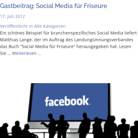
Gast­bei­trag: Social Media für Friseure
17. Juli 2012
Veröffentlicht in
Alle Kategorien
Ein schö­nes Bei­spiel für bran­chen­spe­zi­fi­sches Social Media lie­fert
Mat­thi­as Lan­ge, der im Auf­trag des Lan­dungs­in­nungs­ver­ban­des
das Buch “Social Media für Fri­seu­re” her­aus­ge­ge­ben hat. Lesen
Sie …
Wei­ter­le­sen …