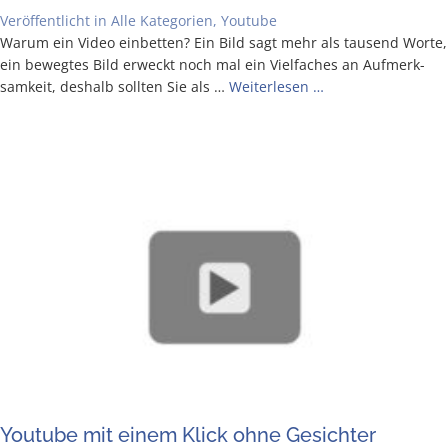
Veröffentlicht in
Alle Kategorien
,
Youtube
War­um ein Video ein­bet­ten? Ein Bild sagt mehr als tau­send Wor­te,
ein beweg­tes Bild erweckt noch mal ein Viel­fa­ches an Auf­merk­
sam­keit, des­halb soll­ten Sie als …
Wei­ter­le­sen …
You­tube mit einem Klick ohne Gesichter