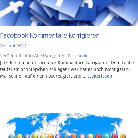
Face­book Kom­men­ta­re korrigieren
24. Juni 2012
Veröffentlicht in
Alle Kategorien
,
Facebook
Jetzt kann man in Face­book Kom­men­ta­re kor­ri­gie­ren. Dem Feh­ler­
teu­fel ein Schnipp­chen schla­gen! Wer hat es noch nicht getan?
Mal schnell auf einen Post reagiert und …
Wei­ter­le­sen …