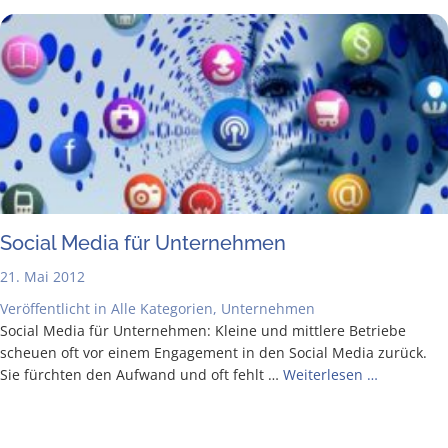
Social Media für Unternehmen
21. Mai 2012
Veröffentlicht in
Alle Kategorien
,
Unternehmen
Social Media für Unter­neh­men: Klei­ne und mitt­le­re Betrie­be
scheu­en oft vor einem Enga­ge­ment in den Social Media zurück.
Sie fürch­ten den Auf­wand und oft fehlt …
Wei­ter­le­sen …