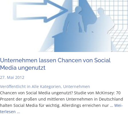
Unter­neh­men las­sen Chan­cen von Social
Media ungenutzt
27. Mai 2012
Veröffentlicht in
Alle Kategorien
,
Unternehmen
Chan­cen von Social Media unge­nutzt? Stu­die von McK­in­sey: 70
Pro­zent der gro­ßen und mitt­le­ren Unter­neh­men in Deutsch­land
hal­ten Social Media für wich­tig. Aller­dings errei­chen nur …
Wei­
ter­le­sen …