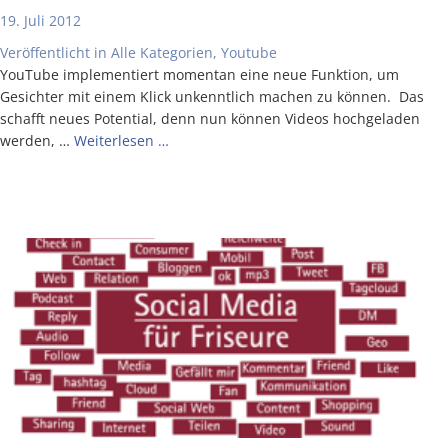
19. Juli 2012
Veröffentlicht in
Alle Kategorien
,
Youtube
You­Tube imple­men­tiert momen­tan eine neue Funk­ti­on, um
Gesich­ter mit einem Klick unkennt­lich machen zu kön­nen. Das
schafft neu­es Poten­ti­al, denn nun kön­nen Vide­os hoch­ge­la­den
wer­den, …
Wei­ter­le­sen …