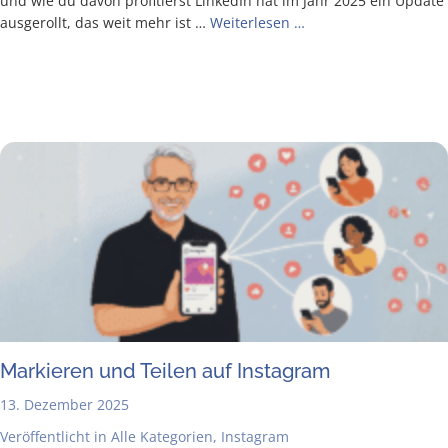
und wie du davon pro­fi­tierst Lin­ke­dIn hat im Jahr 2025 ein Update
aus­ge­rollt, das weit mehr ist …
Wei­ter­le­sen …
Mar­kie­ren und Tei­len auf Instagram
13. Dezember 2025
Veröffentlicht in
Alle Kategorien
,
Instagram