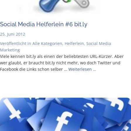
Social Media Hel­fer­lein #6 bit​.ly
25. Juni 2012
Veröffentlicht in
Alle Kategorien
,
Helferlein
,
Social Media
Marketing
Vie­le ken­nen bit​.ly als einen der belieb­tes­ten URL-Kür­­zer. Aber
wer glaubt, er braucht bit​.ly nicht mehr, wo doch Twit­ter und
Face­book die Links schon sel­ber …
Wei­ter­le­sen …