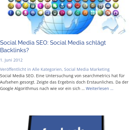
Social Media SEO: Social Media schlägt
Backlinks?
1. Juni 2012
Veröffentlicht in
Alle Kategorien
,
Social Media Marketing
Social Media SEO. Eine Unter­su­chung von searchme­trics hat für
Auf­se­hen gesorgt. Zeig­te das Ergeb­nis doch Erstaun­li­ches. Da der
Goog­le Algo­rith­mus nach wie vor ein sich …
Wei­ter­le­sen …