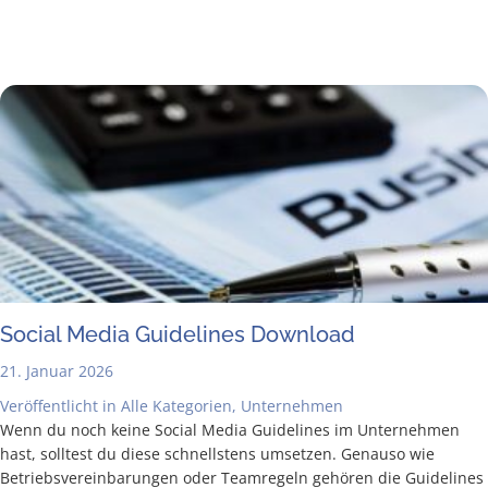
Social Media Gui­de­lines Download
21. Januar 2026
Veröffentlicht in
Alle Kategorien
,
Unternehmen
Wenn du noch kei­ne Social Media Gui­de­lines im Unter­neh­men
hast, soll­test du die­se schnells­tens umset­zen. Genau­so wie
Betriebs­ver­ein­ba­run­gen oder Team­re­geln gehö­ren die Gui­de­lines