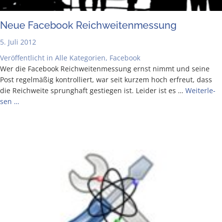
Neue Face­book Reichweitenmessung
5. Juli 2012
Veröffentlicht in
Alle Kategorien
,
Facebook
Wer die Face­book Reich­wei­ten­mes­sung ernst nimmt und sei­ne
Post regel­mä­ßig kon­trol­liert, war seit kur­zem hoch erfreut, dass
die Reich­wei­te sprung­haft gestie­gen ist. Lei­der ist es …
Wei­ter­le­
sen …