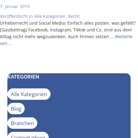
7. Januar 2019
Veröffentlicht in
Alle Kategorien
,
Recht
Urhe­ber­recht und Social Media: Ein­fach alles pos­ten, was gefällt?
[Gast­bei­trag] Face­book, Insta­gram, Tik­tok und Co. sind aus dem
All­tag nicht mehr weg­zu­den­ken. Auch Fir­men set­zen …
Wei­ter­le­
sen …
KATEGORIEN
Alle Kategorien
Blog
Branchen
Content Ideen