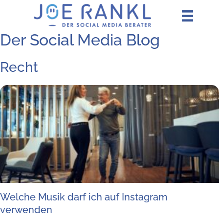
Zum
Inhalt
springen
Der Social Media Blog
Recht
Wel­che Musik darf ich auf Insta­gram
verwenden