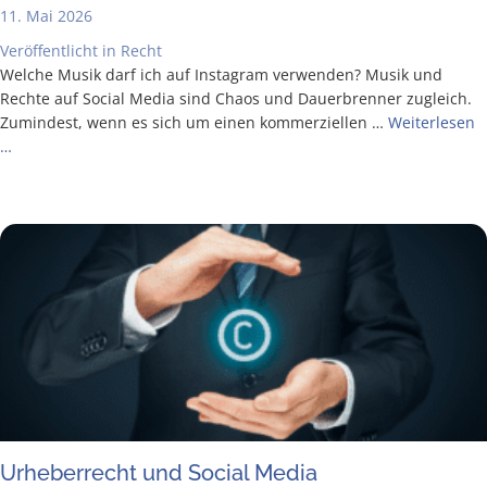
11. Mai 2026
Veröffentlicht in
Recht
Wel­che Musik darf ich auf Insta­gram ver­wen­den? Musik und
Rech­te auf Social Media sind Cha­os und Dau­er­bren­ner zugleich.
Zumin­dest, wenn es sich um einen kom­mer­zi­el­len …
Wei­ter­le­sen
…
Urhe­ber­recht und Social Media