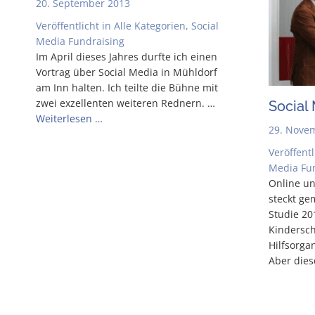
20. September 2013
Veröffentlicht in
Alle Kategorien
,
Social
Media Fundraising
Im April die­ses Jah­res durf­te ich einen
Vor­trag über Social Media in Mühl­dorf
am Inn hal­ten. Ich teil­te die Büh­ne mit
zwei exzel­len­ten wei­te­ren Red­nern. …
Social
Wei­ter­le­sen …
29. Nove
Veröffentl
Media Fu
Online un
steckt gem
Stu­­die 2
Kin­der­sc
Hilfs­or­ga
Aber die­