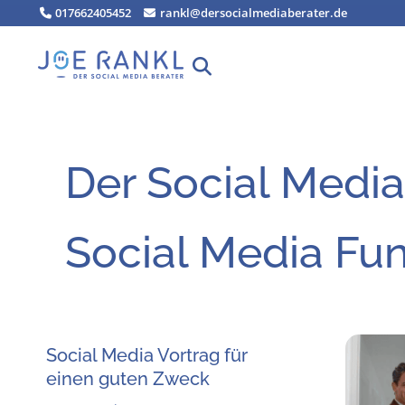
Zum
017662405452
rankl@dersocialmediaberater.de
Inhalt
springen
Der Social Media
Social Media Fun
Social Media Vor­trag für
einen guten Zweck