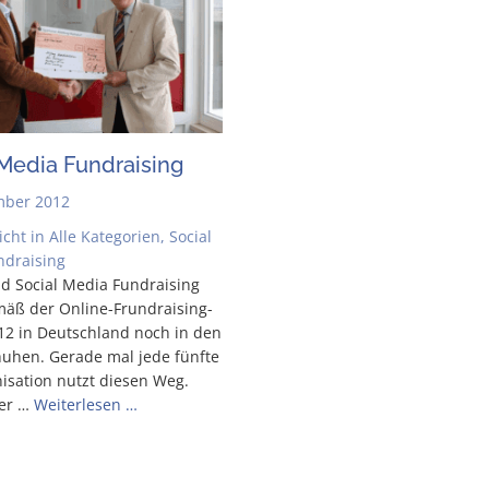
 Media Fundraising
mber 2012
icht in
Alle Kategorien
,
Social
ndraising
d Social Media Fund­rai­sing
äß der Online-Frun­d­rai­­sing-
012 in Deutsch­land noch in den
hu­hen. Gera­de mal jede fünf­te
­ni­sa­ti­on nutzt die­sen Weg.
ser …
Wei­ter­le­sen …