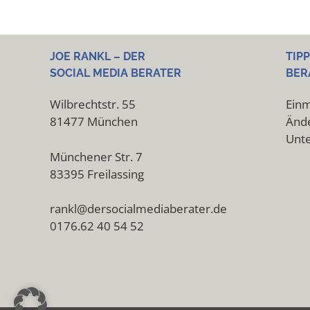
JOE RANKL – DER
TIP
SOCIAL MEDIA BERATER
BER
Wilbrechtstr. 55
Einm
81477 München
Ände
Unt
Münchener Str. 7
83395 Freilassing
rankl@dersocialmediaberater.de
0176.62 40 54 52