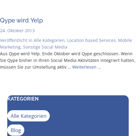
Qype wird Yelp
24. Oktober 2013
Veröffentlicht in
Alle Kategorien
,
Location based Services
,
Mobile
Marketing
,
Sonstige Social Media
Aus Qype wird Yelp. Ende Okto­ber wird Qype geschlos­sen. Wenn
Sie Qype bis­her in Ihren Social Media Akti­vi­tä­ten inte­griert hat­ten,
müs­sen Sie zur Umstel­lung aktiv …
Wei­ter­le­sen …
KATEGORIEN
Alle Kategorien
Blog