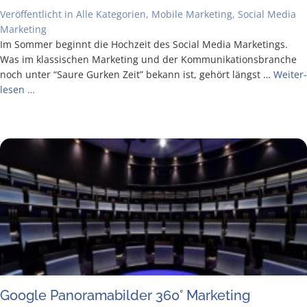
Veröffentlicht in
Alle Kategorien
,
Mobile Marketing
,
Social Media
Marketing
Im Som­mer beginnt die Hoch­zeit des Social Media Mar­ke­tings.
Was im klas­si­schen Mar­ke­ting und der Kom­mu­ni­ka­ti­ons­bran­che
noch unter “Sau­re Gur­ken Zeit” bekann ist, gehört längst …
Wei­ter­
le­sen …
Goog­le Pan­ora­ma­bil­der 360° Marketing