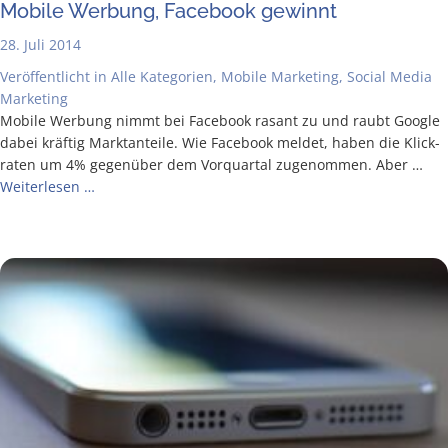
Mobi­le Wer­bung, Face­book gewinnt
28. Juli 2014
Veröffentlicht in
Alle Kategorien
,
Mobile Marketing
,
Social Media
Marketing
Mobi­le Wer­bung nimmt bei Face­book rasant zu und raubt Goog­le
dabei kräf­tig Markt­an­tei­le. Wie Face­book mel­det, haben die Klick­
ra­ten um 4% gegen­über dem Vor­quar­tal zuge­nom­men. Aber …
Wei­ter­le­sen …