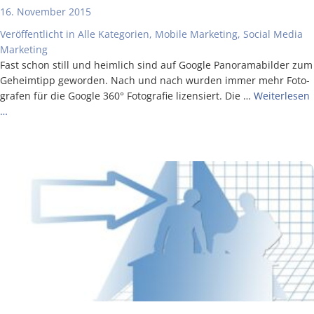
16. November 2015
Veröffentlicht in
Alle Kategorien
,
Mobile Marketing
,
Social Media
Marketing
Fast schon still und heim­lich sind auf Goog­le Pan­ora­ma­bil­der zum
Geheim­tipp gewor­den. Nach und nach wur­den immer mehr Foto­
gra­fen für die Goog­le 360° Foto­gra­fie lizen­siert. Die …
Wei­ter­le­sen
…