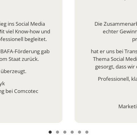
ieg ins Social Media
Die Zusammenarbei
Mit viel Know-how und
echter Gewinn!
essionell begleitet.
p
 BAFA-Förderung gab
hat er uns bei Trans
om Staat zurück.
Thema Social Medi
gesorgt, dass wir
 überzeugt.
Professionell, kl
yk
ung bei Comcotec
Marketi