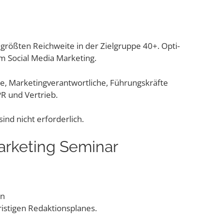
röß­ten Reich­wei­te in der Ziel­grup­pe 40+. Opti­
tem Social Media Marketing.
, Mar­ke­ting­ver­ant­wort­li­che, Füh­rungs­kräf­te
 PR und Vertrieb.
sind nicht erforderlich.
Mar­ke­ting Seminar
en
fris­ti­gen Redaktionsplanes.