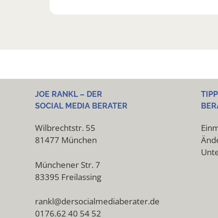
JOE RANKL – DER
TIP
SOCIAL MEDIA BERATER
BER
Wilbrechtstr. 55
Einm
81477 München
Ände
Unt
Münchener Str. 7
83395 Freilassing
rankl@dersocialmediaberater.de
0176.62 40 54 52