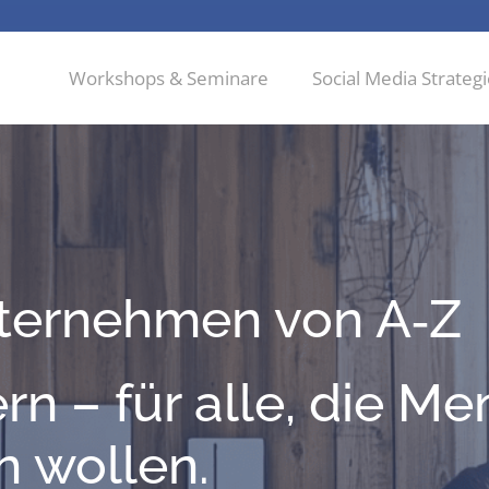
Workshops & Seminare
Social Media Strateg
ter­neh­men von A‑Z
n – für alle, die M
n wollen.