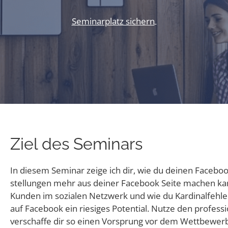
Seminarplatz sichern
Ziel des Seminars
In die­sem Semi­nar zei­ge ich dir, wie du dei­nen Face­book
stel­lun­gen mehr aus dei­ner Face­book Sei­te machen ka
Kun­den im sozia­len Netz­werk und wie du Kar­di­nal­feh­l
auf Face­book ein rie­si­ges Poten­ti­al. Nut­ze den pro­fes­
ver­schaf­fe dir so einen Vor­sprung vor dem Wettbewer