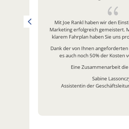
egeben
pagnen
Previous
Mit Joe Rankl haben wir den Einst
innen
Marketing erfolgreich gemeistert. 
e ist
klarem Fahrplan haben Sie uns prof
ie
sondern
Dank der von Ihnen angeforderten
rbeiten
es auch noch 50% der Kosten v
it Joe
Eine Zusammenarbeit die
mmer
Sabine Lassoncz
Assistentin der Geschäftsleit
arbeit