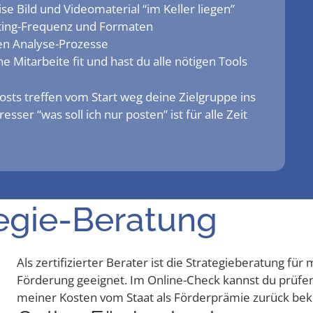
se Bild und Video­ma­te­ri­al “im Kel­ler liegen”
s­ting-Fre­quenz und Formaten
inen Analyse-Prozesse
Mit­ar­bei­te fit und hast du alle nöti­gen Tools
 Posts tref­fen vom Start weg dei­ne Ziel­grup­pe ins
s­ser “was soll ich nur pos­ten” ist für alle Zeit
ategie-Beratung
Als zer­ti­fi­zier­ter Bera­ter ist die Stra­te­gie­be­ra­tung 
För­de­rung geeig­net. Im Online-Check kannst du prü­fe
mei­ner Kos­ten vom Staat als För­der­prä­mie zurück b