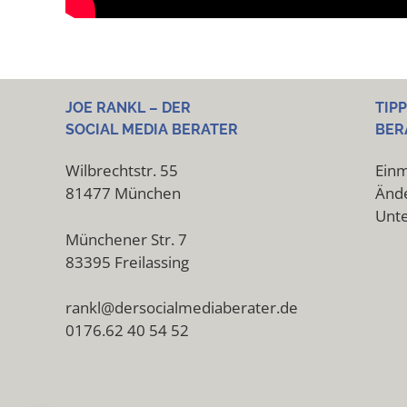
JOE RANKL – DER
TIP
SOCIAL MEDIA BERATER
BER
Wilbrechtstr. 55
Einm
81477 München
Ände
Unt
Münchener Str. 7
83395 Freilassing
rankl@dersocialmediaberater.de
0176.62 40 54 52