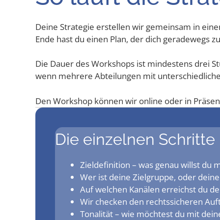
Dei­ne Stra­te­gie erstel­len wir gemein­sam in ei
Ende hast du einen Plan, der dich gera­de­wegs zu 
Die Dau­er des Work­shops ist min­des­tens drei S
wenn meh­re­re Abtei­lun­gen mit unter­schied­li­ch
Den Work­shop kön­nen wir online oder in Prä­se
Die ein­zel­nen Schrit­t
Ziel­de­fi­ni­ti­on – was genau willst d
Wer ist dei­ne Ziel­grup­pe, oder dei­
Auf wel­chen Kanä­len erreichst du de
Wir che­cken den rechts­si­che­ren Auf
Tona­li­tät – wie möch­test du mit dei­