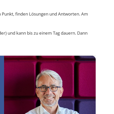
en Punkt, fin­den Lösun­gen und Ant­wor­ten. Am
i­der) und kann bis zu einem Tag dau­ern. Dann