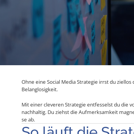
Ohne eine Social Media Stra­te­gie irrst du ziel­lo
Belanglosigkeit.
Mit einer cle­ve­ren Stra­te­gie ent­fes­selst du die 
nach­hal­tig. Du ziehst die Auf­merk­sam­keit magne
se ab.
So läuft die Str