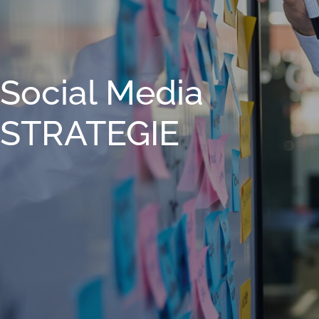
Social Media
STRA­TE­GIE