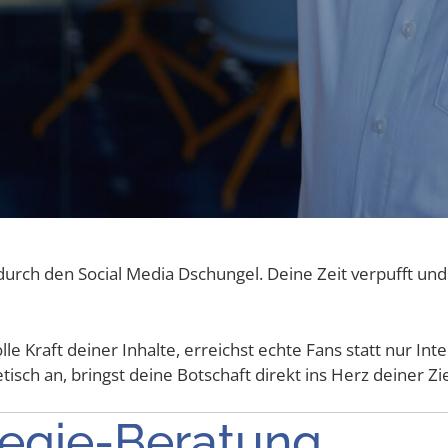
s durch den Social Media Dschun­gel. Dei­ne Zeit ver­pufft un
vol­le Kraft dei­ner Inhal­te, erreichst ech­te Fans statt nur I
­tisch an, bringst dei­ne Bot­schaft direkt ins Herz dei­ner 
ategie-Beratung