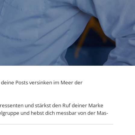
d dei­ne Posts ver­sin­ken im Meer der
nter­es­sen­ten und stärkst den Ruf dei­ner Mar­ke
Ziel­grup­pe und hebst dich mess­bar von der Mas­