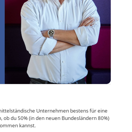
für mit­tel­stän­di­sche Unter­neh­men bes­tens für eine
n, ob du 50% (in den neu­en Bun­des­län­dern 80%)
ekom­men kannst.