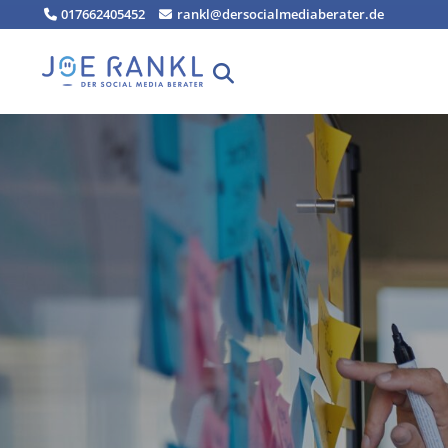
Zum
017662405452
rankl@dersocialmediaberater.de
Inhalt
springen