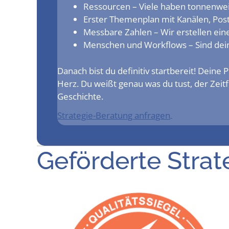
Res­sour­cen – Vie­le haben ton­nen­wei­
Ers­ter The­men­plan mit Kanä­len, Po
Mess­ba­re Zah­len – Wir erstel­len e
Men­schen und Work­flows – Sind dei­ne 
Danach bist du defi­ni­tiv start­be­reit! Dei­ne
Herz. Du weißt genau was du tust, der Zeit­fre
Geschichte.
Stra­te­gie-Bera­tung anfragen
Geför­der­te Str