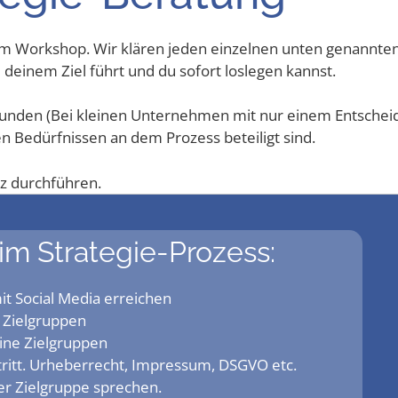
nem Work­shop. Wir klä­ren jeden ein­zel­nen unten genann­t
dei­nem Ziel führt und du sofort los­le­gen kannst.
tun­den (Bei klei­nen Unter­neh­men mit nur einem Ent­sche
en Bedürf­nis­sen an dem Pro­zess betei­ligt sind.
nz durchführen.
e im Strategie-Prozess:
u mit Social Media erreichen
ne Zielgruppen
i­ne Zielgruppen
­tritt. Urhe­ber­recht, Impres­sum, DSGVO etc.
ner Ziel­grup­pe sprechen.