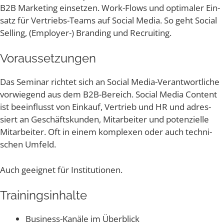
B2B Mar­ke­ting ein­set­zen. Work-Flows und opti­ma­ler Ein­
satz für Ver­triebs-Teams auf Social Media. So geht Social
Sel­ling, (Employ­er-) Bran­ding und Recruiting.
Vor­aus­set­zun­gen
Das Semi­nar rich­tet sich an Social Media-Ver­ant­wort­li­che
vor­wie­gend aus dem B2B-Bereich. Social Media Con­tent
ist beein­flusst von Ein­kauf, Ver­trieb und HR und adres­
siert an Geschäfts­kun­den, Mit­ar­bei­ter und poten­zi­el­le
Mit­ar­bei­ter. Oft in einem kom­ple­xen oder auch tech­ni­
schen Umfeld.
Auch geeig­net für Institutionen.
Trai­nings­in­hal­te
Busi­ness-Kanä­le im Überblick