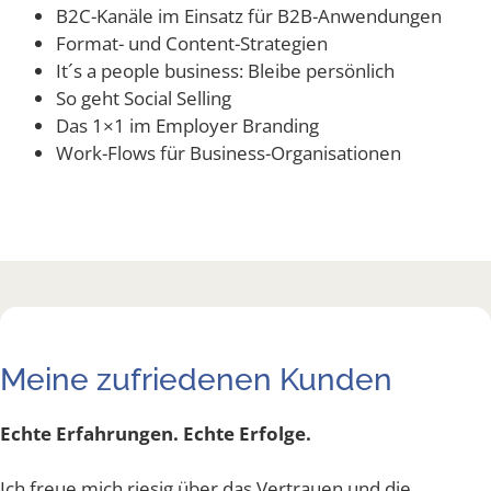
B2C-Kanä­le im Ein­satz für B2B-Anwendungen
For­mat- und Content-Strategien
It´s a peo­p­le busi­ness: Blei­be persönlich
So geht Social Selling
Das 1×1 im Employ­er Branding
Work-Flows für Business-Organisationen
Meine zufriedenen Kunden
Echte Erfahrungen. Echte Erfolge.
Ich freue mich riesig über das Vertrauen und die