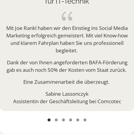
für IT-Technik
evious
Mit Joe Rankl haben wir den Einstieg ins Social Media
Marketing erfolgreich gemeistert. Mit viel Know-how
und klarem Fahrplan haben Sie uns professionell
begleitet.
Dank der von Ihnen angeforderten BAFA-Förderung
gab es auch noch 50% der Kosten vom Staat zurück.
Eine Zusammenarbeit die überzeugt.
Sabine Lassonczyk
Assistentin der Geschäftsleitung bei Comcotec
Testimonial Slide 1
Testimonial Slide 2
Testimonial Slide 3
Testimonial Slide 4
Testimonial Slide 5
Testimonial Slide 6