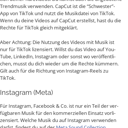
Trend­mu­sik ver­wen­den. Cap­Cut ist die “Schwester”-
App von Tik­Tok und nutzt die Musik­da­tei von Tik­Tok.
Wenn du dei­ne Vide­os auf Cap­Cut erstellst, hast du die
Rech­te für Tik­Tok gleich mitgeklärt.
Aber Ach­tung: Die Nut­zung des Vide­os mit Musik ist
nur für Tik­Tok lizen­siert. Willst du das Video auf You­
Tube, Lin­ke­dIn, Insta­gram oder sonst wo ver­öf­fent­li­
chen, musst du dich wie­der um die Rech­te küm­mern.
Gilt auch für die Rich­tung von Insta­gram-Reels zu
TikTok.
Insta­gram (Meta)
Für Insta­gram, Face­book & Co. ist nur ein Teil der ver­
füg­ba­ren Musik für den kom­mer­zi­el­len Ein­satz vor­li­
zen­siert. Wel­che Musik du auf Insta­gram ver­wen­den
darfst, fin­dest du auf der
Meta Sound Coll­ec­tion