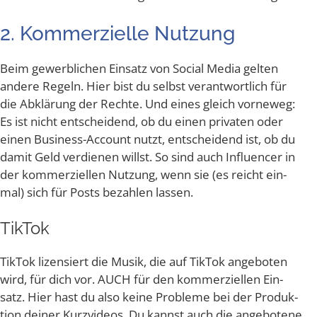
2. Kom­mer­zi­el­le Nutzung
Beim gewerb­li­chen Ein­satz von Social Media gel­ten
ande­re Regeln. Hier bist du selbst ver­ant­wort­lich für
die Abklä­rung der Rech­te. Und eines gleich vor­ne­weg:
Es ist nicht ent­schei­dend, ob du einen pri­va­ten oder
einen Busi­ness-Account nutzt, ent­schei­dend ist, ob du
damit Geld ver­die­nen willst. So sind auch Influen­cer in
der kom­mer­zi­el­len Nut­zung, wenn sie (es reicht ein­
mal) sich für Posts bezah­len lassen.
Tik­Tok
Tik­Tok lizen­siert die Musik, die auf Tik­Tok ange­bo­ten
wird, für dich vor. AUCH für den kom­mer­zi­el­len Ein­
satz. Hier hast du also kei­ne Pro­ble­me bei der Pro­duk­
ti­on dei­ner Kurz­vi­de­os. Du kannst auch die ange­bo­te­ne