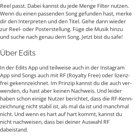
Reel passt. Dabei kannst du jede Men­ge Fil­ter nut­zen.
Wenn du einen pas­sen­den Song gefun­den hast, mer­ke
dir den Inter­pre­ten und den Titel. Gehe dann wie­der
zur Reel- oder Pos­ter­stel­lung. Füge die Musik hin­zu
und suche nach genau dem Song. Jetzt bist du safe!
Über Edits
In der Edits App und teil­wei­se auch in der Insta­gram
App sind Songs auch mit RF (Royal­ty Free) oder lizenz­
frei gekenn­zeich­net. Im Prin­zip kannst du die auch ver­
wen­den, du hast aber kei­nen Nach­weis. Und lei­der
haben schon eini­ge Nut­zer berich­tet, dass die RF-Kenn­
zeich­nung nicht sta­bil ist, als mal da ist und manch­mal
nicht. Und wenn es hart auf hart kommt, kannst du
nicht nach­wei­sen, dass bei dei­ner Aus­wahl RF
dabeistand.