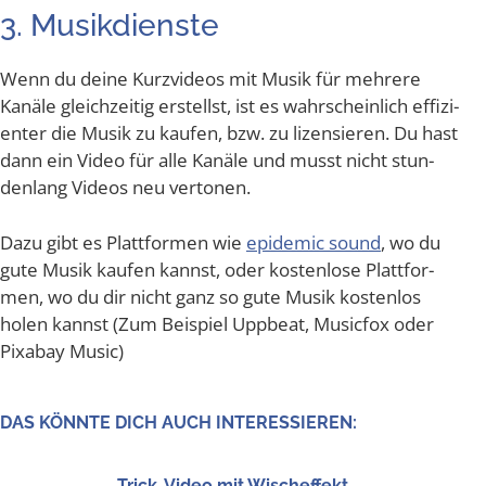
3. Musik­diens­te
Wenn du dei­ne Kurz­vi­de­os mit Musik für meh­re­re
Kanä­le gleich­zei­tig erstellst, ist es wahr­schein­lich effi­zi­
en­ter die Musik zu kau­fen, bzw. zu lizen­sie­ren. Du hast
dann ein Video für alle Kanä­le und musst nicht stun­
den­lang Vide­os neu vertonen.
Dazu gibt es Platt­for­men wie
epi­de­mic sound
, wo du
gute Musik kau­fen kannst, oder kos­ten­lo­se Platt­for­
men, wo du dir nicht ganz so gute Musik kos­ten­los
holen kannst (Zum Bei­spiel Upp­beat, Music­fox oder
Pix­a­bay Music)
DAS KÖNN­TE DICH AUCH INTERESSIEREN:
Trick-Video mit Wischeffekt