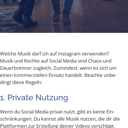
Wel­che Musik darf ich auf Insta­gram ver­wen­den?
Musik und Rech­te auf Social Media sind Cha­os und
Dau­er­bren­ner zugleich. Zumin­dest, wenn es sich um
einen kom­mer­zi­el­len Ein­satz han­delt. Beach­te unbe­
dingt die­se Regeln:
1. Pri­va­te Nutzung
Wenn du Social Media pri­vat nutzt, gibt es kei­ne Ein­
schrän­kun­gen. Du kannst alle Musik nut­zen, die dir die
Platt­for­men zur Erstel­lung dei­ner Vide­os vorschlägt.