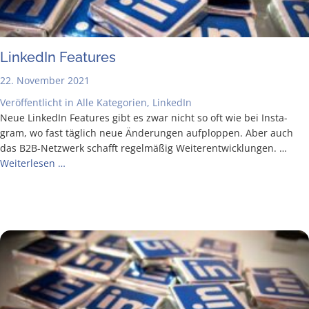
Lin­ke­dIn Features
22. November 2021
Veröffentlicht in
Alle Kategorien
,
LinkedIn
Neue Lin­ke­dIn Fea­tures gibt es zwar nicht so oft wie bei Insta­
gram, wo fast täg­lich neue Ände­run­gen auf­plop­pen. Aber auch
das B2B-Net­z­­werk schafft regel­mä­ßig Wei­ter­ent­wick­lun­gen. …
Wei­ter­le­sen …