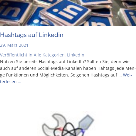
Hash­tags auf Linkedin
29. März 2021
Veröffentlicht in
Alle Kategorien
,
LinkedIn
Nut­zen Sie bereits Hash­tags auf Lin­ke­dIn? Soll­ten Sie, denn wie
auch auf ande­ren Social-Media-Kanä­­len haben Hah­tags jede Men­
ge Funk­tio­nen und Mög­lich­kei­ten. So gehen Hash­tags auf …
Wei­
ter­le­sen …