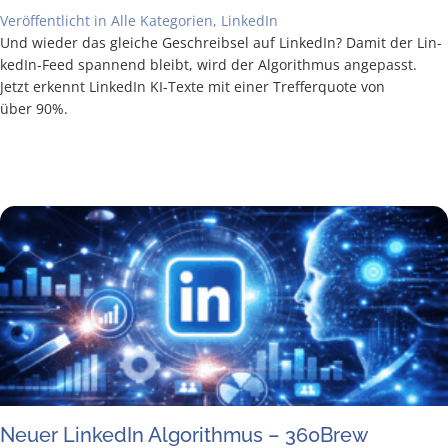
Veröffentlicht in
Alle Kategorien
,
LinkedIn
Und wie­der das glei­che Geschreib­sel auf Lin­ke­dIn? Damit der Lin­
ke­­dIn-Feed span­nend bleibt, wird der Algo­rith­mus ange­passt.
Jetzt erkennt Lin­ke­dIn KI-Tex­­­te mit einer Tref­fer­quo­te von
über 90%.
Neu­er Lin­ke­dIn Algo­rith­mus – 360Brew