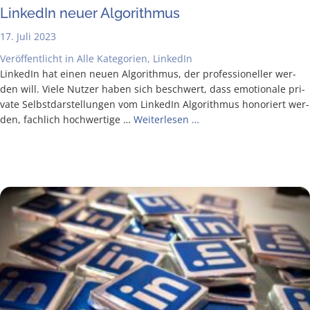
Lin­ke­dIn neu­er Algorithmus
17. Juli 2023
Veröffentlicht in
Alle Kategorien
,
LinkedIn
Lin­ke­dIn hat einen neu­en Algo­rith­mus, der pro­fes­sio­nel­ler wer­
den will. Vie­le Nut­zer haben sich beschwert, dass emo­tio­na­le pri­
va­te Selbst­dar­stel­lun­gen vom Lin­ke­dIn Algo­rith­mus hono­riert wer­
den, fach­lich hoch­wer­ti­ge …
Wei­ter­le­sen …