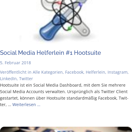
Social Media Hel­fer­lein #1 Hootsuite
5. Februar 2018
Veröffentlicht in
Alle Kategorien
,
Facebook
,
Helferlein
,
Instagram
,
LinkedIn
,
Twitter
Hoot­suite ist ein Social Media Dash­board, mit dem Sie meh­re­re
Social Media Accounts ver­wal­ten. Ursprüng­lich als Twit­ter Cli­ent
gestar­tet, kön­nen über Hoot­suite stan­dard­mä­ßig Face­book, Twit­
ter, …
Wei­ter­le­sen …