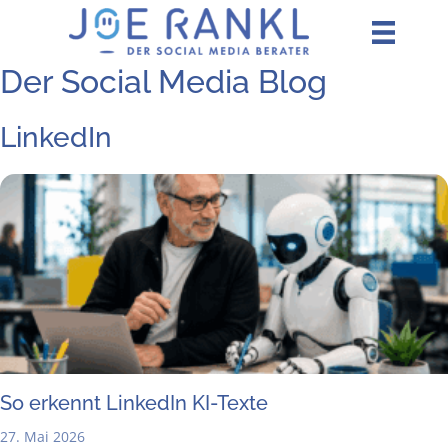
Zum
Inhalt
springen
Der Social Media Blog
LinkedIn
So erkennt Lin­ke­dIn KI-Texte
27. Mai 2026