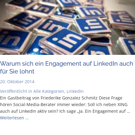
War­um sich ein Enga­ge­ment auf Lin­ke­dIn auch
für Sie lohnt
20. Oktober 2014
Veröffentlicht in
Alle Kategorien
,
LinkedIn
Ein Gast­bei­trag von Frie­de­ri­ke Gon­za­lez Schmitz Die­se Fra­ge
hören Social-Media-Bera­­ter immer wie­der: Soll ich neben XING
auch auf Lin­ke­dIn aktiv sein? Ich sage „Ja. Ein Enga­ge­ment auf …
Wei­ter­le­sen …