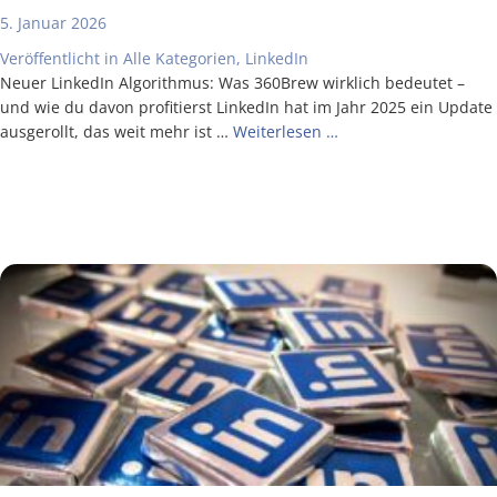
5. Januar 2026
Veröffentlicht in
Alle Kategorien
,
LinkedIn
Neu­er Lin­ke­dIn Algo­rith­mus: Was 360Brew wirk­lich bedeu­tet –
und wie du davon pro­fi­tierst Lin­ke­dIn hat im Jahr 2025 ein Update
aus­ge­rollt, das weit mehr ist …
Wei­ter­le­sen …