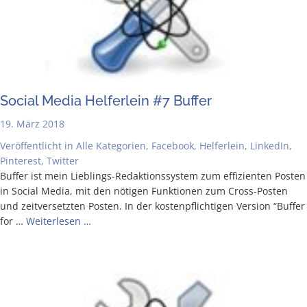
Social Media Hel­fer­lein #7 Buffer
19. März 2018
Veröffentlicht in
Alle Kategorien
,
Facebook
,
Helferlein
,
LinkedIn
,
Pinterest
,
Twitter
Buf­fer ist mein Lie­b­­lings-Redak­­ti­ons­­sys­­tem zum effi­zi­en­ten Pos­ten
in Social Media, mit den nöti­gen Funk­tio­nen zum Cross-Pos­­ten
und zeit­ver­setz­ten Pos­ten. In der kos­ten­pflich­ti­gen Ver­si­on “Buf­fer
for …
Wei­ter­le­sen …