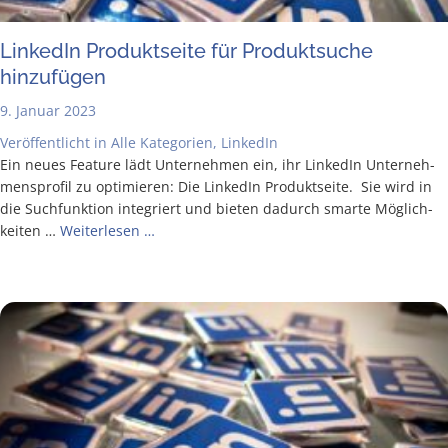
Lin­ke­dIn Pro­dukt­sei­te für Pro­dukt­su­che
hinzufügen
9. Januar 2023
Veröffentlicht in
Alle Kategorien
,
LinkedIn
Ein neu­es Fea­ture lädt Unter­neh­men ein, ihr Lin­ke­dIn Unter­neh­
mens­pro­fil zu opti­mie­ren: Die Lin­ke­dIn Pro­dukt­sei­te. Sie wird in
die Such­funk­ti­on inte­griert und bie­ten dadurch smar­te Mög­lich­
kei­ten …
Wei­ter­le­sen …