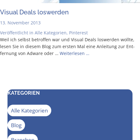
Visu­al Deals loswerden
13. November 2013
Veröffentlicht in
Alle Kategorien
,
Pinterest
Weil ich selbst betrof­fen war und Visu­al Deals los­wer­den woll­te,
lesen Sie in die­sem Blog zum ers­ten Mal eine Anlei­tung zur Ent­
fer­nung von Adware oder …
Wei­ter­le­sen …
KATEGORIEN
Alle Kategorien
Blog
Branchen