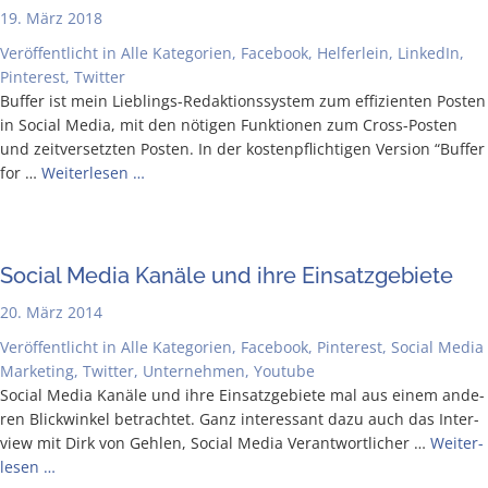
19. März 2018
Veröffentlicht in
Alle Kategorien
,
Facebook
,
Helferlein
,
LinkedIn
,
Pinterest
,
Twitter
Buf­fer ist mein Lie­b­­lings-Redak­­ti­ons­­sys­­tem zum effi­zi­en­ten Pos­ten
in Social Media, mit den nöti­gen Funk­tio­nen zum Cross-Pos­­ten
und zeit­ver­setz­ten Pos­ten. In der kos­ten­pflich­ti­gen Ver­si­on “Buf­fer
for …
Wei­ter­le­sen …
Social Media Kanä­le und ihre Einsatzgebiete
20. März 2014
Veröffentlicht in
Alle Kategorien
,
Facebook
,
Pinterest
,
Social Media
Marketing
,
Twitter
,
Unternehmen
,
Youtube
Social Media Kanä­le und ihre Ein­satz­ge­bie­te mal aus einem ande­
ren Blick­win­kel betrach­tet. Ganz inter­es­sant dazu auch das Inter­
view mit Dirk von Geh­len, Social Media Ver­ant­wort­li­cher …
Wei­ter­
le­sen …