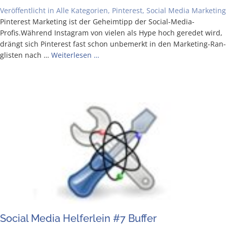
Veröffentlicht in
Alle Kategorien
,
Pinterest
,
Social Media Marketing
Pin­te­rest Mar­ke­ting ist der Geheim­tipp der Social-Media-
Profis.Während Insta­gram von vie­len als Hype hoch gere­det wird,
drängt sich Pin­te­rest fast schon unbe­merkt in den Mar­ke­­ting-Ran­
g­­lis­­ten nach …
Wei­ter­le­sen …
Social Media Hel­fer­lein #7 Buffer