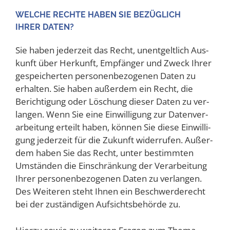
WEL­CHE RECH­TE HABEN SIE BEZÜG­LICH
IHRER DATEN?
Sie haben jeder­zeit das Recht, unent­gelt­lich Aus­
kunft über Her­kunft, Emp­fän­ger und Zweck Ihrer
gespei­cher­ten per­so­nen­be­zo­ge­nen Daten zu
erhal­ten. Sie haben außer­dem ein Recht, die
Berich­ti­gung oder Löschung die­ser Daten zu ver­
lan­gen. Wenn Sie eine Ein­wil­li­gung zur Daten­ver­
ar­bei­tung erteilt haben, kön­nen Sie die­se Ein­wil­li­
gung jeder­zeit für die Zukunft wider­ru­fen. Außer­
dem haben Sie das Recht, unter bestimm­ten
Umstän­den die Ein­schrän­kung der Ver­ar­bei­tung
Ihrer per­so­nen­be­zo­ge­nen Daten zu ver­lan­gen.
Des Wei­te­ren steht Ihnen ein Beschwer­de­recht
bei der zustän­di­gen Auf­sichts­be­hör­de zu.