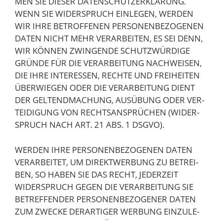
MEN SIE DIE­SER DATEN­SCHUTZ­ER­KLÄ­RUNG.
WENN SIE WIDER­SPRUCH EIN­LE­GEN, WER­DEN
WIR IHRE BETROF­FE­NEN PER­SO­NEN­BE­ZO­GE­NEN
DATEN NICHT MEHR VER­AR­BEI­TEN, ES SEI DENN,
WIR KÖN­NEN ZWIN­GEN­DE SCHUTZ­WÜR­DI­GE
GRÜN­DE FÜR DIE VER­AR­BEI­TUNG NACH­WEI­SEN,
DIE IHRE INTER­ES­SEN, RECH­TE UND FREI­HEI­TEN
ÜBER­WIE­GEN ODER DIE VER­AR­BEI­TUNG DIENT
DER GEL­TEND­MA­CHUNG, AUS­ÜBUNG ODER VER­
TEI­DI­GUNG VON RECHTS­AN­SPRÜ­CHEN (WIDER­
SPRUCH NACH ART. 21 ABS. 1 DSGVO).
WER­DEN IHRE PER­SO­NEN­BE­ZO­GE­NEN DATEN
VER­AR­BEI­TET, UM DIREKT­WER­BUNG ZU BETREI­
BEN, SO HABEN SIE DAS RECHT, JEDER­ZEIT
WIDER­SPRUCH GEGEN DIE VER­AR­BEI­TUNG SIE
BETREF­FEN­DER PER­SO­NEN­BE­ZO­GE­NER DATEN
ZUM ZWE­CKE DER­AR­TI­GER WER­BUNG EIN­ZU­LE­