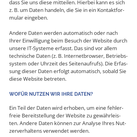
dass Sie uns die­se mit­tei­len. Hier­bei kann es sich
z. B. um Daten han­deln, die Sie in ein Kon­takt­for­
mu­lar eingeben.
Ande­re Daten wer­den auto­ma­tisch oder nach
Ihrer Ein­wil­li­gung beim Besuch der Web­site durch
unse­re IT-Sys­te­me erfasst. Das sind vor allem
tech­ni­sche Daten (z. B. Inter­net­brow­ser, Betriebs­
sys­tem oder Uhr­zeit des Sei­ten­auf­rufs). Die Erfas­
sung die­ser Daten erfolgt auto­ma­tisch, sobald Sie
die­se Web­site betreten.
WOFÜR NUT­ZEN WIR IHRE DATEN?
Ein Teil der Daten wird erho­ben, um eine feh­ler­
freie Bereit­stel­lung der Web­site zu gewähr­leis­
ten. Ande­re Daten kön­nen zur Ana­ly­se Ihres Nut­
zer­ver­hal­tens ver­wen­det werden.