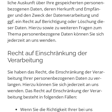
li­che Aus­kunft über Ihre gespei­cher­ten per­so­nen­
be­zo­ge­nen Daten, deren Her­kunft und Emp­fän­
ger und den Zweck der Daten­ver­ar­bei­tung und
ggf. ein Recht auf Berich­ti­gung oder Löschung die­
ser Daten. Hier­zu sowie zu wei­te­ren Fra­gen zum
The­ma per­so­nen­be­zo­ge­ne Daten kön­nen Sie sich
jeder­zeit an uns wenden.
Recht auf Ein­schrän­kung der
Verarbeitung
Sie haben das Recht, die Ein­schrän­kung der Ver­ar­
bei­tung Ihrer per­so­nen­be­zo­ge­nen Daten zu ver­
lan­gen. Hier­zu kön­nen Sie sich jeder­zeit an uns
wen­den. Das Recht auf Ein­schrän­kung der Ver­ar­
bei­tung besteht in fol­gen­den Fällen:
Wenn Sie die Rich­tig­keit Ihrer bei uns