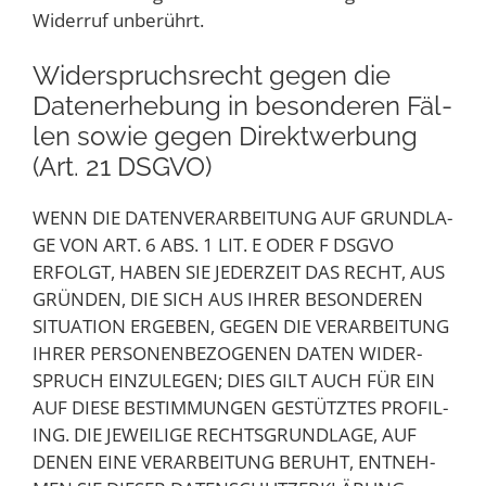
Wider­ruf unberührt.
Wider­spruchs­recht gegen die
Daten­er­he­bung in beson­de­ren Fäl­
len sowie gegen Direkt­wer­bung
(Art. 21 DSGVO)
WENN DIE DATEN­VER­AR­BEI­TUNG AUF GRUND­LA­
GE VON ART. 6 ABS. 1 LIT. E ODER F DSGVO
ERFOLGT, HABEN SIE JEDER­ZEIT DAS RECHT, AUS
GRÜN­DEN, DIE SICH AUS IHRER BESON­DE­REN
SITUA­TI­ON ERGE­BEN, GEGEN DIE VER­AR­BEI­TUNG
IHRER PER­SO­NEN­BE­ZO­GE­NEN DATEN WIDER­
SPRUCH EIN­ZU­LE­GEN; DIES GILT AUCH FÜR EIN
AUF DIE­SE BESTIM­MUN­GEN GESTÜTZ­TES PRO­FIL­
ING. DIE JEWEI­LI­GE RECHTS­GRUND­LA­GE, AUF
DENEN EINE VER­AR­BEI­TUNG BERUHT, ENT­NEH­