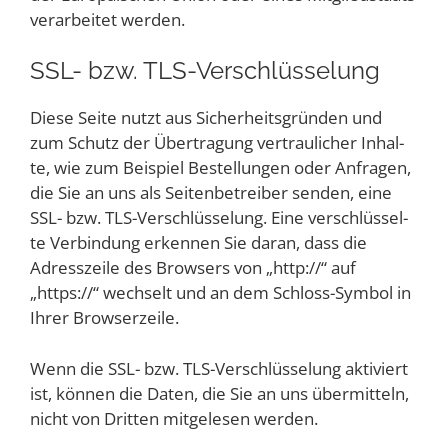
ver­ar­bei­tet werden.
SSL- bzw. TLS-Verschlüsselung
Die­se Sei­te nutzt aus Sicher­heits­grün­den und
zum Schutz der Über­tra­gung ver­trau­li­cher Inhal­
te, wie zum Bei­spiel Bestel­lun­gen oder Anfra­gen,
die Sie an uns als Sei­ten­be­trei­ber sen­den, eine
SSL- bzw. TLS-Ver­schlüs­se­lung. Eine ver­schlüs­sel­
te Ver­bin­dung erken­nen Sie dar­an, dass die
Adress­zei­le des Brow­sers von „http://“ auf
„https://“ wech­selt und an dem Schloss-Sym­bol in
Ihrer Browserzeile.
Wenn die SSL- bzw. TLS-Ver­schlüs­se­lung akti­viert
ist, kön­nen die Daten, die Sie an uns über­mit­teln,
nicht von Drit­ten mit­ge­le­sen werden.