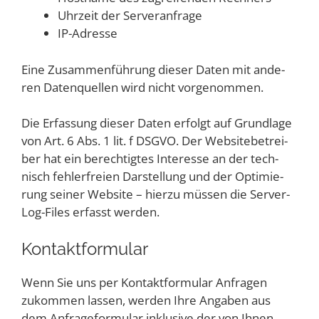
Uhr­zeit der Serveranfrage
IP-Adres­se
Eine Zusam­men­füh­rung die­ser Daten mit ande­
ren Daten­quel­len wird nicht vorgenommen.
Die Erfas­sung die­ser Daten erfolgt auf Grund­la­ge
von Art. 6 Abs. 1 lit. f DSGVO. Der Web­site­be­trei­
ber hat ein berech­tig­tes Inter­es­se an der tech­
nisch feh­ler­frei­en Dar­stel­lung und der Opti­mie­
rung sei­ner Web­site – hier­zu müs­sen die Ser­ver-
Log-Files erfasst werden.
Kon­takt­for­mu­lar
Wenn Sie uns per Kon­takt­for­mu­lar Anfra­gen
zukom­men las­sen, wer­den Ihre Anga­ben aus
dem Anfra­ge­for­mu­lar inklu­si­ve der von Ihnen