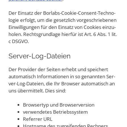
Der Ein­satz der Borlabs-Coo­kie-Con­sent-Tech­no­
lo­gie erfolgt, um die gesetz­lich vor­ge­schrie­be­nen
Ein­wil­li­gun­gen für den Ein­satz von Coo­kies ein­zu­
ho­len. Rechts­grund­la­ge hier­für ist Art. 6 Abs. 1 lit.
c DSGVO.
Ser­ver-Log-Datei­en
Der Pro­vi­der der Sei­ten erhebt und spei­chert
auto­ma­tisch Infor­ma­tio­nen in so genann­ten Ser­
ver-Log-Datei­en, die Ihr Brow­ser auto­ma­tisch an
uns über­mit­telt. Dies sind:
Brow­ser­typ und Browserversion
ver­wen­de­tes Betriebssystem
Refer­rer URL
Host­na­me des zugrei­fen­den Rechners