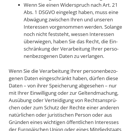
Wenn Sie einen Wider­spruch nach Art. 21
Abs. 1 DSGVO ein­ge­legt haben, muss eine
Abwä­gung zwi­schen Ihren und unse­ren
Inter­es­sen vor­ge­nom­men wer­den. Solan­ge
noch nicht fest­steht, wes­sen Inter­es­sen
über­wie­gen, haben Sie das Recht, die Ein­
schrän­kung der Ver­ar­bei­tung Ihrer per­so­
nen­be­zo­ge­nen Daten zu verlangen.
Wenn Sie die Ver­ar­bei­tung Ihrer per­so­nen­be­zo­
ge­nen Daten ein­ge­schränkt haben, dür­fen die­se
Daten – von ihrer Spei­che­rung abge­se­hen – nur
mit Ihrer Ein­wil­li­gung oder zur Gel­tend­ma­chung,
Aus­übung oder Ver­tei­di­gung von Rechts­an­sprü­
chen oder zum Schutz der Rech­te einer ande­ren
natür­li­chen oder juris­ti­schen Per­son oder aus
Grün­den eines wich­ti­gen öffent­li­chen Inter­es­ses
der Euro­päi­schen Uni­on oder eines Mit­glied­staats