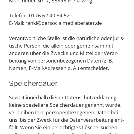
Mün­che­ner Str. 7, 83395 Freilassing
Tele­fon: 0176.62 40 54 52
E‑Mail: rankl@​dersocialmediaberater.​de
Ver­ant­wort­li­che Stel­le ist die natür­li­che oder juris­
ti­sche Per­son, die allein oder gemein­sam mit
ande­ren über die Zwe­cke und Mit­tel der Ver­ar­
bei­tung von per­so­nen­be­zo­ge­nen Daten (z. B.
Namen, E‑Mail-Adres­sen o. Ä.) entscheidet.
Spei­cher­dau­er
Soweit inner­halb die­ser Daten­schutz­er­klä­rung
kei­ne spe­zi­el­le­re Spei­cher­dau­er genannt wur­de,
ver­blei­ben Ihre per­so­nen­be­zo­ge­nen Daten bei
uns, bis der Zweck für die Daten­ver­ar­bei­tung ent­
fällt. Wenn Sie ein berech­tig­tes Löscher­su­chen