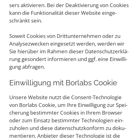
sers akti­vie­ren. Bei der Deak­ti­vie­rung von Coo­kies
kann die Funk­tio­na­li­tät die­ser Web­site ein­ge­
schränkt sein.
Soweit Coo­kies von Dritt­un­ter­neh­men oder zu
Ana­ly­se­zwe­cken ein­ge­setzt wer­den, wer­den wir
Sie hier­über im Rah­men die­ser Daten­schutz­er­klä­
rung geson­dert infor­mie­ren und ggf. eine Ein­wil­li­
gung abfragen.
Ein­wil­li­gung mit Borlabs Cookie
Unse­re Web­site nutzt die Con­sent-Tech­no­lo­gie
von Borlabs Coo­kie, um Ihre Ein­wil­li­gung zur Spei­
che­rung bestimm­ter Coo­kies in Ihrem Brow­ser
oder zum Ein­satz bestimm­ter Tech­no­lo­gien ein­
zu­ho­len und die­se daten­schutz­kon­form zu doku­
men­tie­ren. Anbie­ter die­ser Tech­no­lo­gie ist die