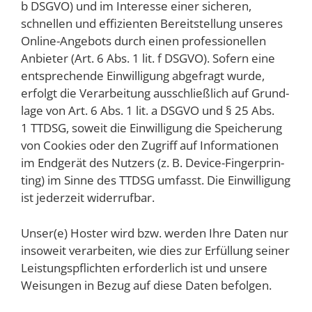
b DSGVO) und im Inter­es­se einer siche­ren,
schnel­len und effi­zi­en­ten Bereit­stel­lung unse­res
Online-Ange­bots durch einen pro­fes­sio­nel­len
Anbie­ter (Art. 6 Abs. 1 lit. f DSGVO). Sofern eine
ent­spre­chen­de Ein­wil­li­gung abge­fragt wur­de,
erfolgt die Ver­ar­bei­tung aus­schließ­lich auf Grund­
la­ge von Art. 6 Abs. 1 lit. a DSGVO und § 25 Abs.
1 TTDSG, soweit die Ein­wil­li­gung die Spei­che­rung
von Coo­kies oder den Zugriff auf Infor­ma­tio­nen
im End­ge­rät des Nut­zers (z. B. Device-Fin­ger­prin­
ting) im Sin­ne des TTDSG umfasst. Die Ein­wil­li­gung
ist jeder­zeit widerrufbar.
Unser(e) Hos­ter wird bzw. wer­den Ihre Daten nur
inso­weit ver­ar­bei­ten, wie dies zur Erfül­lung sei­ner
Leis­tungs­pflich­ten erfor­der­lich ist und unse­re
Wei­sun­gen in Bezug auf die­se Daten befolgen.