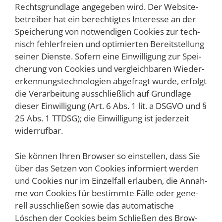
Rechts­grund­la­ge ange­ge­ben wird. Der Web­site­
be­trei­ber hat ein berech­tig­tes Inter­es­se an der
Spei­che­rung von not­wen­di­gen Coo­kies zur tech­
nisch feh­ler­frei­en und opti­mier­ten Bereit­stel­lung
sei­ner Diens­te. Sofern eine Ein­wil­li­gung zur Spei­
che­rung von Coo­kies und ver­gleich­ba­ren Wie­der­
erken­nungs­tech­no­lo­gien abge­fragt wur­de, erfolgt
die Ver­ar­bei­tung aus­schließ­lich auf Grund­la­ge
die­ser Ein­wil­li­gung (Art. 6 Abs. 1 lit. a DSGVO und §
25 Abs. 1 TTDSG); die Ein­wil­li­gung ist jeder­zeit
widerrufbar.
Sie kön­nen Ihren Brow­ser so ein­stel­len, dass Sie
über das Set­zen von Coo­kies infor­miert wer­den
und Coo­kies nur im Ein­zel­fall erlau­ben, die Annah­
me von Coo­kies für bestimm­te Fäl­le oder gene­
rell aus­schlie­ßen sowie das auto­ma­ti­sche
Löschen der Coo­kies beim Schlie­ßen des Brow­