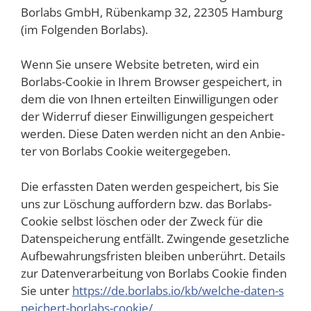
Borlabs GmbH, Rüben­kamp 32, 22305 Ham­burg
(im Fol­gen­den Borlabs).
Wenn Sie unse­re Web­site betre­ten, wird ein
Borlabs-Coo­kie in Ihrem Brow­ser gespei­chert, in
dem die von Ihnen erteil­ten Ein­wil­li­gun­gen oder
der Wider­ruf die­ser Ein­wil­li­gun­gen gespei­chert
wer­den. Die­se Daten wer­den nicht an den Anbie­
ter von Borlabs Coo­kie weitergegeben.
Die erfass­ten Daten wer­den gespei­chert, bis Sie
uns zur Löschung auf­for­dern bzw. das Borlabs-
Coo­kie selbst löschen oder der Zweck für die
Daten­spei­che­rung ent­fällt. Zwin­gen­de gesetz­li­che
Auf­be­wah­rungs­fris­ten blei­ben unbe­rührt. Details
zur Daten­ver­ar­bei­tung von Borlabs Coo­kie fin­den
Sie unter
https://​de​.borlabs​.io/​k​b​/​w​e​l​c​h​e​-​d​a​t​e​n​-​s​
p​e​i​c​h​e​r​t​-​b​o​r​l​a​b​s​-​c​o​okie/
.