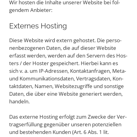
Wir hos­ten die Inhal­te unse­rer Web­site bei fol­
gen­dem Anbieter:
Exter­nes Hosting
Die­se Web­site wird extern gehos­tet. Die per­so­
nen­be­zo­ge­nen Daten, die auf die­ser Web­site
erfasst wer­den, wer­den auf den Ser­vern des Hos­
ters / der Hos­ter gespei­chert. Hier­bei kann es
sich v. a. um IP-Adres­sen, Kon­takt­an­fra­gen, Meta-
und Kom­mu­ni­ka­ti­ons­da­ten, Ver­trags­da­ten, Kon­
takt­da­ten, Namen, Web­site­zu­grif­fe und sons­ti­ge
Daten, die über eine Web­site gene­riert wer­den,
handeln.
Das exter­ne Hos­ting erfolgt zum Zwe­cke der Ver­
trags­er­fül­lung gegen­über unse­ren poten­zi­el­len
und bestehen­den Kun­den (Art. 6 Abs. 1 lit.