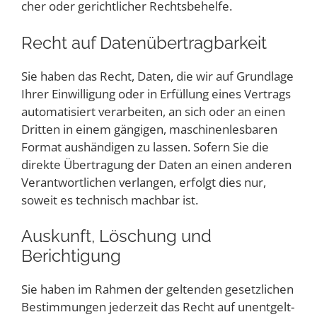
cher oder gericht­li­cher Rechtsbehelfe.
Recht auf Datenübertragbarkeit
Sie haben das Recht, Daten, die wir auf Grund­la­ge
Ihrer Ein­wil­li­gung oder in Erfül­lung eines Ver­trags
auto­ma­ti­siert ver­ar­bei­ten, an sich oder an einen
Drit­ten in einem gän­gi­gen, maschi­nen­les­ba­ren
For­mat aus­hän­di­gen zu las­sen. Sofern Sie die
direk­te Über­tra­gung der Daten an einen ande­ren
Ver­ant­wort­li­chen ver­lan­gen, erfolgt dies nur,
soweit es tech­nisch mach­bar ist.
Aus­kunft, Löschung und
Berichtigung
Sie haben im Rah­men der gel­ten­den gesetz­li­chen
Bestim­mun­gen jeder­zeit das Recht auf unent­gelt­