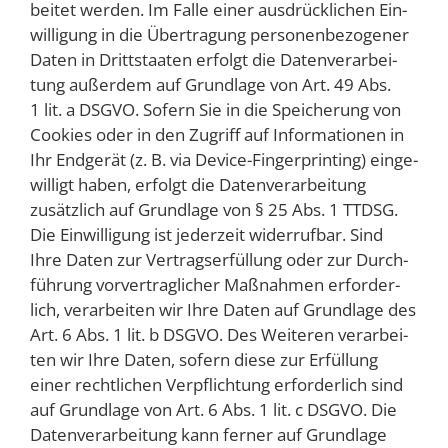
bei­tet wer­den. Im Fal­le einer aus­drück­li­chen Ein­
wil­li­gung in die Über­tra­gung per­so­nen­be­zo­ge­ner
Daten in Dritt­staa­ten erfolgt die Daten­ver­ar­bei­
tung außer­dem auf Grund­la­ge von Art. 49 Abs.
1 lit. a DSGVO. Sofern Sie in die Spei­che­rung von
Coo­kies oder in den Zugriff auf Infor­ma­tio­nen in
Ihr End­ge­rät (z. B. via Device-Fin­ger­prin­ting) ein­ge­
wil­ligt haben, erfolgt die Daten­ver­ar­bei­tung
zusätz­lich auf Grund­la­ge von § 25 Abs. 1 TTDSG.
Die Ein­wil­li­gung ist jeder­zeit wider­ruf­bar. Sind
Ihre Daten zur Ver­trags­er­fül­lung oder zur Durch­
füh­rung vor­ver­trag­li­cher Maß­nah­men erfor­der­
lich, ver­ar­bei­ten wir Ihre Daten auf Grund­la­ge des
Art. 6 Abs. 1 lit. b DSGVO. Des Wei­te­ren ver­ar­bei­
ten wir Ihre Daten, sofern die­se zur Erfül­lung
einer recht­li­chen Ver­pflich­tung erfor­der­lich sind
auf Grund­la­ge von Art. 6 Abs. 1 lit. c DSGVO. Die
Daten­ver­ar­bei­tung kann fer­ner auf Grund­la­ge