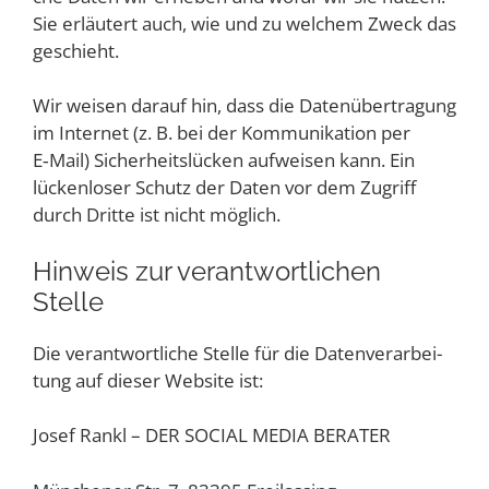
Sie erläu­tert auch, wie und zu wel­chem Zweck das
geschieht.
Wir wei­sen dar­auf hin, dass die Daten­über­tra­gung
im Inter­net (z. B. bei der Kom­mu­ni­ka­ti­on per
E‑Mail) Sicher­heits­lü­cken auf­wei­sen kann. Ein
lücken­lo­ser Schutz der Daten vor dem Zugriff
durch Drit­te ist nicht möglich.
Hin­weis zur ver­ant­wort­li­chen
Stelle
Die ver­ant­wort­li­che Stel­le für die Daten­ver­ar­bei­
tung auf die­ser Web­site ist:
Josef Rankl – DER SOCIAL MEDIA BERATER