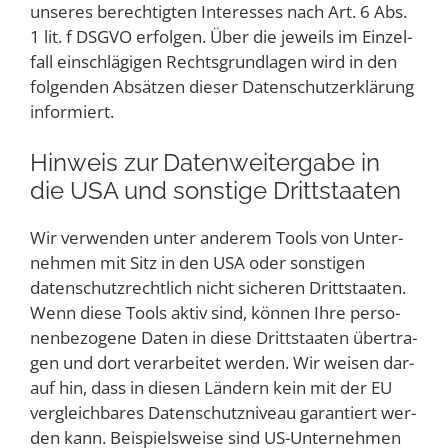
unse­res berech­tig­ten Inter­es­ses nach Art. 6 Abs.
1 lit. f DSGVO erfol­gen. Über die jeweils im Ein­zel­
fall ein­schlä­gi­gen Rechts­grund­la­gen wird in den
fol­gen­den Absät­zen die­ser Daten­schutz­er­klä­rung
informiert.
Hin­weis zur Daten­wei­ter­ga­be in
die USA und sons­ti­ge Drittstaaten
Wir ver­wen­den unter ande­rem Tools von Unter­
neh­men mit Sitz in den USA oder sons­ti­gen
daten­schutz­recht­lich nicht siche­ren Dritt­staa­ten.
Wenn die­se Tools aktiv sind, kön­nen Ihre per­so­
nen­be­zo­ge­ne Daten in die­se Dritt­staa­ten über­tra­
gen und dort ver­ar­bei­tet wer­den. Wir wei­sen dar­
auf hin, dass in die­sen Län­dern kein mit der EU
ver­gleich­ba­res Daten­schutz­ni­veau garan­tiert wer­
den kann. Bei­spiels­wei­se sind US-Unter­neh­men