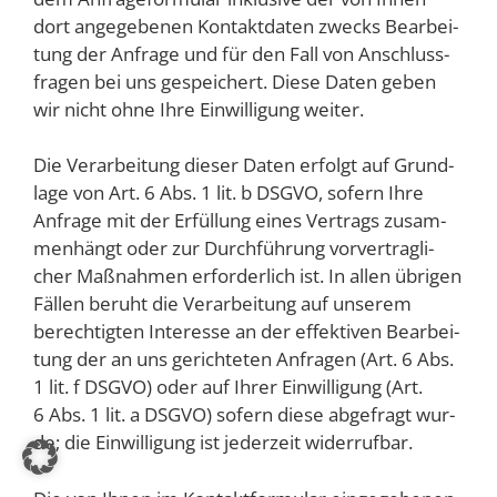
dort ange­ge­be­nen Kon­takt­da­ten zwecks Bear­bei­
tung der Anfra­ge und für den Fall von Anschluss­
fra­gen bei uns gespei­chert. Die­se Daten geben
wir nicht ohne Ihre Ein­wil­li­gung weiter.
Die Ver­ar­bei­tung die­ser Daten erfolgt auf Grund­
la­ge von Art. 6 Abs. 1 lit. b DSGVO, sofern Ihre
Anfra­ge mit der Erfül­lung eines Ver­trags zusam­
men­hängt oder zur Durch­füh­rung vor­ver­trag­li­
cher Maß­nah­men erfor­der­lich ist. In allen übri­gen
Fäl­len beruht die Ver­ar­bei­tung auf unse­rem
berech­tig­ten Inter­es­se an der effek­ti­ven Bear­bei­
tung der an uns gerich­te­ten Anfra­gen (Art. 6 Abs.
1 lit. f DSGVO) oder auf Ihrer Ein­wil­li­gung (Art.
6 Abs. 1 lit. a DSGVO) sofern die­se abge­fragt wur­
de; die Ein­wil­li­gung ist jeder­zeit widerrufbar.