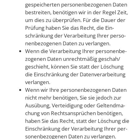
gespei­cher­ten per­so­nen­be­zo­ge­nen Daten
bestrei­ten, benö­ti­gen wir in der Regel Zeit,
um dies zu über­prü­fen. Für die Dau­er der
Prü­fung haben Sie das Recht, die Ein­
schrän­kung der Ver­ar­bei­tung Ihrer per­so­
nen­be­zo­ge­nen Daten zu verlangen.
Wenn die Ver­ar­bei­tung Ihrer per­so­nen­be­
zo­ge­nen Daten unrecht­mä­ßig geschah/​
geschieht, kön­nen Sie statt der Löschung
die Ein­schrän­kung der Daten­ver­ar­bei­tung
verlangen.
Wenn wir Ihre per­so­nen­be­zo­ge­nen Daten
nicht mehr benö­ti­gen, Sie sie jedoch zur
Aus­übung, Ver­tei­di­gung oder Gel­tend­ma­
chung von Rechts­an­sprü­chen benö­ti­gen,
haben Sie das Recht, statt der Löschung die
Ein­schrän­kung der Ver­ar­bei­tung Ihrer per­
so­nen­be­zo­ge­nen Daten zu verlangen.