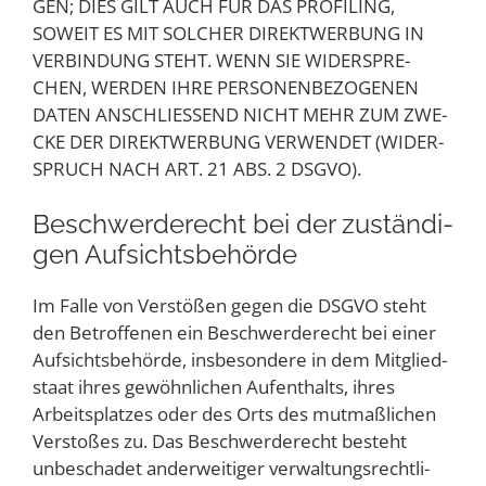
GEN; DIES GILT AUCH FÜR DAS PRO­FIL­ING,
SOWEIT ES MIT SOL­CHER DIREKT­WER­BUNG IN
VER­BIN­DUNG STEHT. WENN SIE WIDER­SPRE­
CHEN, WER­DEN IHRE PER­SO­NEN­BE­ZO­GE­NEN
DATEN ANSCHLIES­SEND NICHT MEHR ZUM ZWE­
CKE DER DIREKT­WER­BUNG VER­WEN­DET (WIDER­
SPRUCH NACH ART. 21 ABS. 2 DSGVO).
Beschwerde­recht bei der zustän­di­
gen Aufsichtsbehörde
Im Fal­le von Ver­stö­ßen gegen die DSGVO steht
den Betrof­fe­nen ein Beschwer­de­recht bei einer
Auf­sichts­be­hör­de, ins­be­son­de­re in dem Mit­glied­
staat ihres gewöhn­li­chen Auf­ent­halts, ihres
Arbeits­plat­zes oder des Orts des mut­maß­li­chen
Ver­sto­ßes zu. Das Beschwer­de­recht besteht
unbe­scha­det ander­wei­ti­ger ver­wal­tungs­recht­li­