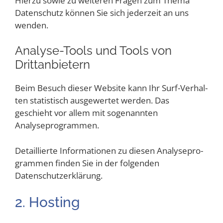
Hier­zu sowie zu wei­te­ren Fra­gen zum The­ma
Daten­schutz kön­nen Sie sich jeder­zeit an uns
wenden.
Ana­ly­se-Tools und Tools von
Drittanbietern
Beim Besuch die­ser Web­site kann Ihr Surf-Ver­hal­
ten sta­tis­tisch aus­ge­wer­tet wer­den. Das
geschieht vor allem mit soge­nann­ten
Analyseprogrammen.
Detail­lier­te Infor­ma­tio­nen zu die­sen Ana­ly­se­pro­
gram­men fin­den Sie in der fol­gen­den
Datenschutzerklärung.
2. Hos­ting