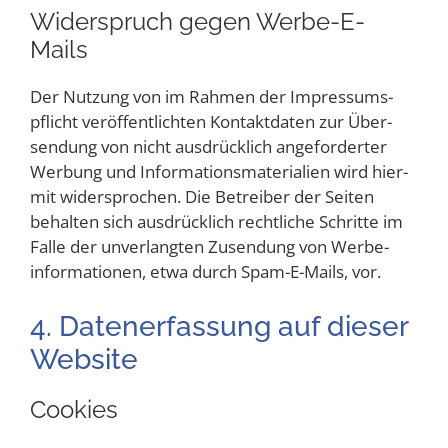
Wider­spruch gegen Werbe-E-
Mails
Der Nut­zung von im Rah­men der Impres­sums­
pflicht ver­öf­fent­lich­ten Kon­takt­da­ten zur Über­
sen­dung von nicht aus­drück­lich ange­for­der­ter
Wer­bung und Infor­ma­ti­ons­ma­te­ria­li­en wird hier­
mit wider­spro­chen. Die Betrei­ber der Sei­ten
behal­ten sich aus­drück­lich recht­li­che Schrit­te im
Fal­le der unver­lang­ten Zusen­dung von Wer­be­
infor­ma­tio­nen, etwa durch Spam-E-Mails, vor.
4. Daten­er­fas­sung auf die­ser
Website
Coo­kies