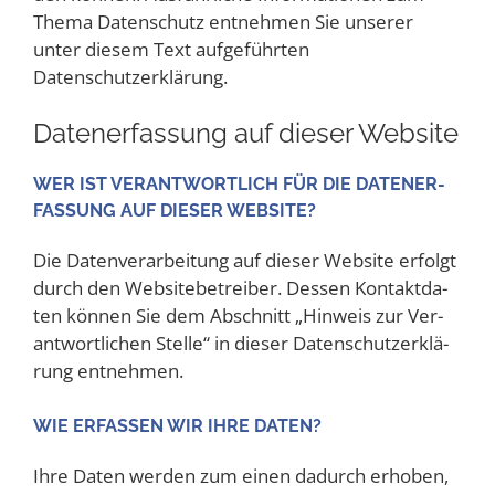
The­ma Daten­schutz ent­neh­men Sie unse­rer
unter die­sem Text auf­ge­führ­ten
Datenschutzerklärung.
Daten­er­fas­sung auf die­ser Website
WER IST VER­ANT­WORT­LICH FÜR DIE DATEN­ER­
FAS­SUNG AUF DIE­SER WEBSITE?
Die Daten­ver­ar­bei­tung auf die­ser Web­site erfolgt
durch den Web­site­be­trei­ber. Des­sen Kon­takt­da­
ten kön­nen Sie dem Abschnitt „Hin­weis zur Ver­
ant­wort­li­chen Stel­le“ in die­ser Daten­schutz­er­klä­
rung entnehmen.
WIE ERFAS­SEN WIR IHRE DATEN?
Ihre Daten wer­den zum einen dadurch erho­ben,