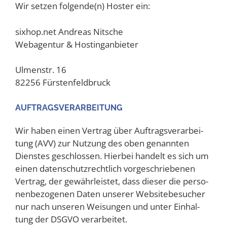
Wir set­zen folgende(n) Hos­ter ein:
six​hop​.net Andre­as Nitsche
Web­agen­tur & Hostinganbieter
Ulmen­str. 16
82256 Fürstenfeldbruck
AUF­TRAGS­VER­AR­BEI­TUNG
Wir haben einen Ver­trag über Auf­trags­ver­ar­bei­
tung (AVV) zur Nut­zung des oben genann­ten
Diens­tes geschlos­sen. Hier­bei han­delt es sich um
einen daten­schutz­recht­lich vor­ge­schrie­be­nen
Ver­trag, der gewähr­leis­tet, dass die­ser die per­so­
nen­be­zo­ge­nen Daten unse­rer Web­site­be­su­cher
nur nach unse­ren Wei­sun­gen und unter Ein­hal­
tung der DSGVO verarbeitet.