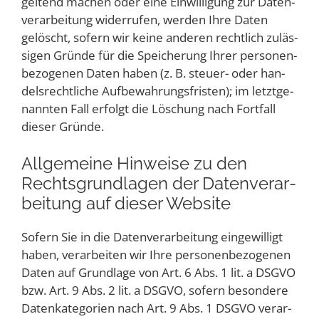
gel­tend machen oder eine Ein­wil­li­gung zur Daten­
ver­ar­bei­tung wider­ru­fen, wer­den Ihre Daten
gelöscht, sofern wir kei­ne ande­ren recht­lich zuläs­
si­gen Grün­de für die Spei­che­rung Ihrer per­so­nen­
be­zo­ge­nen Daten haben (z. B. steu­er- oder han­
dels­recht­li­che Auf­be­wah­rungs­fris­ten); im letzt­ge­
nann­ten Fall erfolgt die Löschung nach Fort­fall
die­ser Gründe.
All­ge­mei­ne Hin­wei­se zu den
Rechts­grund­la­gen der Daten­ver­ar­
bei­tung auf die­ser Website
Sofern Sie in die Daten­ver­ar­bei­tung ein­ge­wil­ligt
haben, ver­ar­bei­ten wir Ihre per­so­nen­be­zo­ge­nen
Daten auf Grund­la­ge von Art. 6 Abs. 1 lit. a DSGVO
bzw. Art. 9 Abs. 2 lit. a DSGVO, sofern beson­de­re
Daten­ka­te­go­rien nach Art. 9 Abs. 1 DSGVO ver­ar­