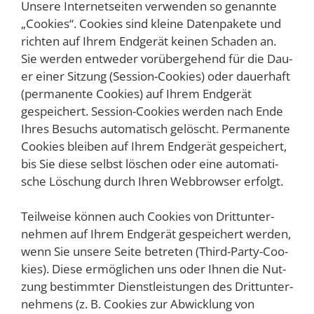
Unse­re Inter­net­sei­ten ver­wen­den so genann­te
„Coo­kies“. Coo­kies sind klei­ne Daten­pa­ke­te und
rich­ten auf Ihrem End­ge­rät kei­nen Scha­den an.
Sie wer­den ent­we­der vor­über­ge­hend für die Dau­
er einer Sit­zung (Ses­si­on-Coo­kies) oder dau­er­haft
(per­ma­nen­te Coo­kies) auf Ihrem End­ge­rät
gespei­chert. Ses­si­on-Coo­kies wer­den nach Ende
Ihres Besuchs auto­ma­tisch gelöscht. Per­ma­nen­te
Coo­kies blei­ben auf Ihrem End­ge­rät gespei­chert,
bis Sie die­se selbst löschen oder eine auto­ma­ti­
sche Löschung durch Ihren Web­brow­ser erfolgt.
Teil­wei­se kön­nen auch Coo­kies von Dritt­un­ter­
neh­men auf Ihrem End­ge­rät gespei­chert wer­den,
wenn Sie unse­re Sei­te betre­ten (Third-Par­ty-Coo­
kies). Die­se ermög­li­chen uns oder Ihnen die Nut­
zung bestimm­ter Dienst­leis­tun­gen des Dritt­un­ter­
neh­mens (z. B. Coo­kies zur Abwick­lung von