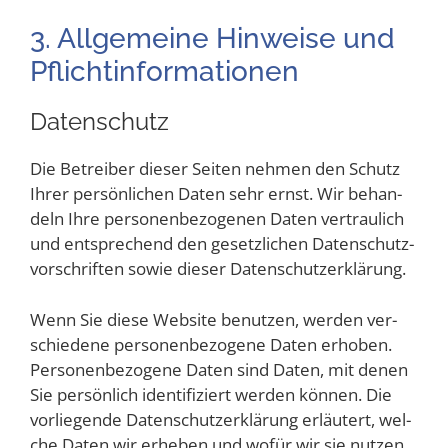
3. All­ge­mei­ne Hin­wei­se und
Pflichtinformationen
Daten­schutz
Die Betrei­ber die­ser Sei­ten neh­men den Schutz
Ihrer per­sön­li­chen Daten sehr ernst. Wir behan­
deln Ihre per­so­nen­be­zo­ge­nen Daten ver­trau­lich
und ent­spre­chend den gesetz­li­chen Daten­schutz­
vor­schrif­ten sowie die­ser Datenschutzerklärung.
Wenn Sie die­se Web­site benut­zen, wer­den ver­
schie­de­ne per­so­nen­be­zo­ge­ne Daten erho­ben.
Per­so­nen­be­zo­ge­ne Daten sind Daten, mit denen
Sie per­sön­lich iden­ti­fi­ziert wer­den kön­nen. Die
vor­lie­gen­de Daten­schutz­er­klä­rung erläu­tert, wel­
che Daten wir erhe­ben und wofür wir sie nut­zen.