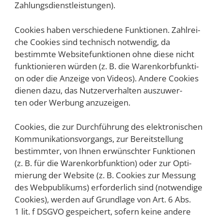
Zahlungsdienstleistungen).
Coo­kies haben ver­schie­de­ne Funk­tio­nen. Zahl­rei­
che Coo­kies sind tech­nisch not­wen­dig, da
bestimm­te Web­site­funk­tio­nen ohne die­se nicht
funk­tio­nie­ren wür­den (z. B. die Waren­korb­funk­ti­
on oder die Anzei­ge von Vide­os). Ande­re Coo­kies
die­nen dazu, das Nut­zer­ver­hal­ten aus­zu­wer­
ten oder Wer­bung anzuzeigen.
Coo­kies, die zur Durch­füh­rung des elek­tro­ni­schen
Kom­mu­ni­ka­ti­ons­vor­gangs, zur Bereit­stel­lung
bestimm­ter, von Ihnen erwünsch­ter Funk­tio­nen
(z. B. für die Waren­korb­funk­ti­on) oder zur Opti­
mie­rung der Web­site (z. B. Coo­kies zur Mes­sung
des Web­pu­bli­kums) erfor­der­lich sind (not­wen­di­ge
Coo­kies), wer­den auf Grund­la­ge von Art. 6 Abs.
1 lit. f DSGVO gespei­chert, sofern kei­ne ande­re