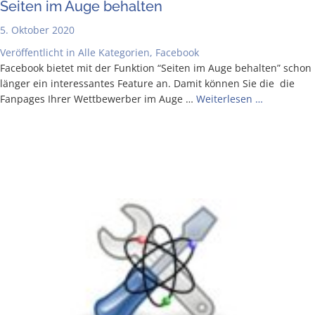
Sei­ten im Auge behalten
5. Oktober 2020
Veröffentlicht in
Alle Kategorien
,
Facebook
Face­book bie­tet mit der Funk­ti­on “Sei­ten im Auge behal­ten” schon
län­ger ein inter­es­san­tes Fea­ture an. Damit kön­nen Sie die die
Fan­pages Ihrer Wett­be­wer­ber im Auge …
Wei­ter­le­sen …