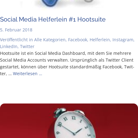
Social Media Hel­fer­lein #1 Hootsuite
5. Februar 2018
Veröffentlicht in
Alle Kategorien
,
Facebook
,
Helferlein
,
Instagram
,
LinkedIn
,
Twitter
Hoot­suite ist ein Social Media Dash­board, mit dem Sie meh­re­re
Social Media Accounts ver­wal­ten. Ursprüng­lich als Twit­ter Cli­ent
gestar­tet, kön­nen über Hoot­suite stan­dard­mä­ßig Face­book, Twit­
ter, …
Wei­ter­le­sen …