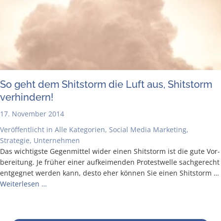
So geht dem Shit­s­torm die Luft aus, Shit­s­torm
verhindern!
17. November 2014
Veröffentlicht in
Alle Kategorien
,
Social Media Marketing
,
Strategie
,
Unternehmen
Das wich­tigs­te Gegen­mit­tel wider einen Shit­s­torm ist die gute Vor­
be­rei­tung. Je frü­her einer auf­kei­men­den Pro­test­wel­le sach­ge­recht
ent­geg­net wer­den kann, des­to eher kön­nen Sie einen Shit­s­torm …
Wei­ter­le­sen …