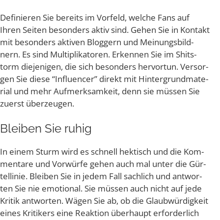
Defi­nie­ren Sie bereits im Vor­feld, wel­che Fans auf
Ihren Sei­ten beson­ders aktiv sind. Gehen Sie in Kon­takt
mit beson­ders akti­ven Blog­gern und Mei­nungs­bild­
nern. Es sind Mul­ti­pli­ka­to­ren. Erken­nen Sie im Shit­s­
torm die­je­ni­gen, die sich beson­ders her­vor­tun. Ver­sor­
gen Sie die­se “Influen­cer” direkt mit Hin­ter­grund­ma­te­
ri­al und mehr Auf­merk­sam­keit, denn sie müs­sen Sie
zuerst überzeugen.
Blei­ben Sie ruhig
In einem Sturm wird es schnell hek­tisch und die Kom­
men­ta­re und Vor­wür­fe gehen auch mal unter die Gür­
tel­li­nie. Blei­ben Sie in jedem Fall sach­lich und ant­wor­
ten Sie nie emo­tio­nal. Sie müs­sen auch nicht auf jede
Kri­tik ant­wor­ten. Wägen Sie ab, ob die Glaub­wür­dig­keit
eines Kri­ti­kers eine Reak­ti­on über­haupt erfor­der­lich