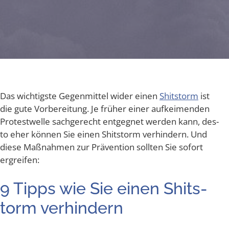
Das wich­tigs­te Gegen­mit­tel wider einen
Shit­s­torm
ist
die gute Vor­be­rei­tung. Je frü­her einer auf­kei­men­den
Pro­test­wel­le sach­ge­recht ent­geg­net wer­den kann, des­
to eher kön­nen Sie einen Shit­s­torm ver­hin­dern. Und
die­se Maß­nah­men zur Prä­ven­ti­on soll­ten Sie sofort
ergreifen:
9 Tipps wie Sie einen Shit­s­
torm verhindern