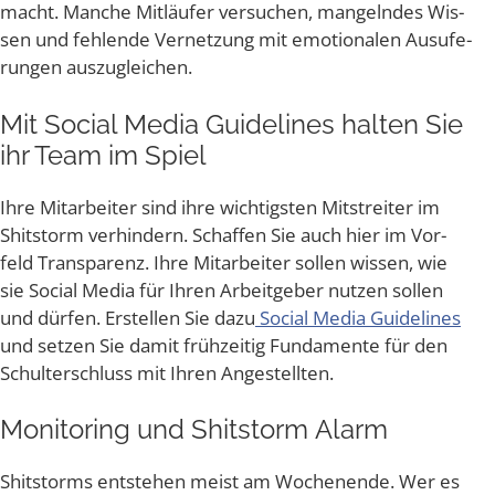
macht. Man­che Mit­läu­fer ver­su­chen, man­geln­des Wis­
sen und feh­len­de Ver­net­zung mit emo­tio­na­len Aus­ufe­
run­gen auszugleichen.
Mit Social Media Gui­de­lines hal­ten Sie
ihr Team im Spiel
Ihre Mit­ar­bei­ter sind ihre wich­tigs­ten Mit­strei­ter im
Shit­s­torm ver­hin­dern. Schaf­fen Sie auch hier im Vor­
feld Trans­pa­renz. Ihre Mit­ar­bei­ter sol­len wis­sen, wie
sie Social Media für Ihren Arbeit­ge­ber nut­zen sol­len
und dür­fen. Erstel­len Sie dazu
Social Media Gui­de­lines
und set­zen Sie damit früh­zei­tig Fun­da­men­te für den
Schul­ter­schluss mit Ihren Angestellten.
Moni­to­ring und Shit­s­torm Alarm
Shit­s­torms ent­ste­hen meist am Wochen­en­de. Wer es