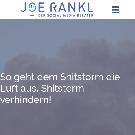
Zum
Inhalt
springen
So geht dem Shit­s­torm die
Luft aus, Shit­s­torm
verhindern!