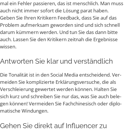
mal ein Feh­ler pas­sie­ren, das ist mensch­lich. Man muss
auch nicht immer sofort die Lösung parat haben.
Geben Sie Ihren Kri­ti­kern Feed­back, dass Sie auf das
Pro­blem auf­merk­sam gewor­den sind und sich schnell
dar­um küm­mern wer­den. Und tun Sie das dann bit­te
auch. Las­sen Sie den Kri­ti­kern zeit­nah die Ergeb­nis­se
wissen.
Ant­wor­ten Sie klar und verständlich
Die Tona­li­tät ist in den Social Media ent­schei­dend. Ver­
mei­den Sie kom­pli­zier­te Erklä­rungs­ver­su­che, die als
Ver­schleie­rung gewer­tet wer­den kön­nen. Hal­ten Sie
sich kurz und schrei­ben Sie nur das, was Sie auch bele­
gen kön­nen! Ver­mei­den Sie Fach­chi­ne­sisch oder diplo­
ma­ti­sche Windungen.
Gehen Sie direkt auf Influen­cer zu