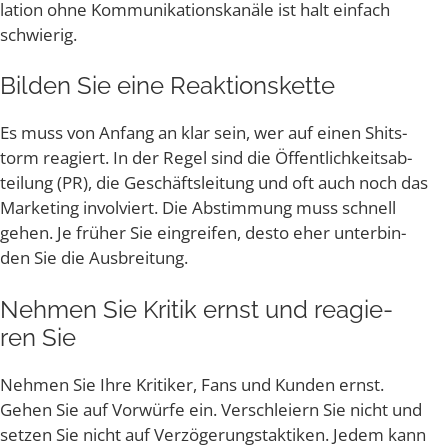
la­ti­on ohne Kom­mu­ni­ka­ti­ons­ka­nä­le ist halt ein­fach
schwierig.
Bil­den Sie eine Reaktionskette
Es muss von Anfang an klar sein, wer auf einen Shit­s­
torm reagiert. In der Regel sind die Öffent­lich­keits­ab­
tei­lung (PR), die Geschäfts­lei­tung und oft auch noch das
Mar­ke­ting invol­viert. Die Abstim­mung muss schnell
gehen. Je frü­her Sie ein­grei­fen, des­to eher unter­bin­
den Sie die Ausbreitung.
Neh­men Sie Kri­tik ernst und reagie­
ren Sie
Neh­men Sie Ihre Kri­ti­ker, Fans und Kun­den ernst.
Gehen Sie auf Vor­wür­fe ein. Ver­schlei­ern Sie nicht und
set­zen Sie nicht auf Ver­zö­ge­rungs­tak­ti­ken. Jedem kann