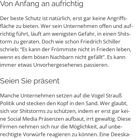
Von Anfang an aufrichtig
Der bes­te Schutz ist natür­lich, erst gar kei­ne Angriffs­
flä­che zu bie­ten. Wer sein Unter­neh­men offen und auf­
rich­tig führt, läuft am wenigs­ten Gefahr, in einen Shit­s­
torm zu gera­ten. Doch wie schon Fried­rich Schil­ler
schrieb: “Es kann der Frömms­te nicht in Frie­den leben,
wenn es dem bösen Nach­barn nicht gefällt”. Es kann
immer etwas Unvor­her­ge­se­he­nes passieren.
Sei­en Sie präsent
Man­che Unter­neh­men set­zen auf die Vogel Strauß
Poli­tik und ste­cken den Kopf in den Sand. Wer glaubt,
sich vor Shit­s­torms zu schüt­zen, indem er erst gar kei­
ne Social Media Prä­sen­zen auf­baut, irrt gewal­tig. Die­se
Fir­men neh­men sich nur die Mög­lich­keit, auf unbe­
rech­tig­te Vor­wür­fe reagie­ren zu kön­nen. Eine Dees­ka­