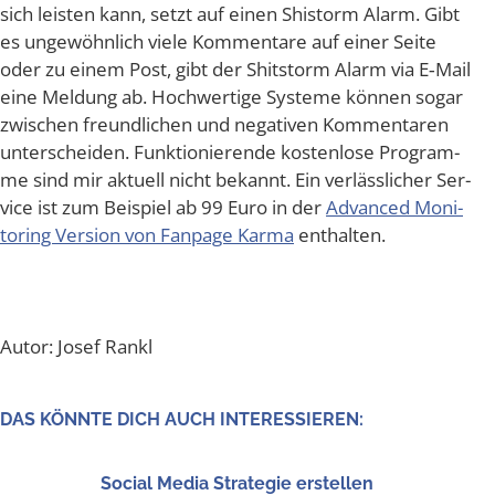
sich leis­ten kann, setzt auf einen Shis­torm Alarm. Gibt
es unge­wöhn­lich vie­le Kom­men­ta­re auf einer Sei­te
oder zu einem Post, gibt der Shit­s­torm Alarm via E‑Mail
eine Mel­dung ab. Hoch­wer­ti­ge Sys­te­me kön­nen sogar
zwi­schen freund­li­chen und nega­ti­ven Kom­men­ta­ren
unter­schei­den. Funk­tio­nie­ren­de kos­ten­lo­se Pro­gram­
me sind mir aktu­ell nicht bekannt. Ein ver­läss­li­cher Ser­
vice ist zum Bei­spiel ab 99 Euro in der
Advan­ced Moni­
to­ring Ver­si­on von Fan­page Kar­ma
enthalten.
Autor: Josef Rankl
DAS KÖNN­TE DICH AUCH INTERESSIEREN:
Social Media Stra­te­gie erstellen