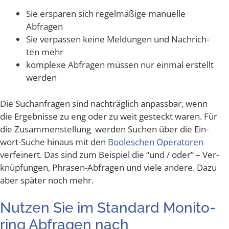
Sie erspa­ren sich regel­mä­ßi­ge manu­el­le
Abfragen
Sie ver­pas­sen kei­ne Mel­dun­gen und Nach­rich­
ten mehr
kom­ple­xe Abfra­gen müs­sen nur ein­mal erstellt
werden
Die Such­an­fra­gen sind nach­träg­lich anpass­bar, wenn
die Ergeb­nis­se zu eng oder zu weit gesteckt waren. Für
die Zusam­men­stel­lung wer­den Suchen über die Ein­
wort-Suche hin­aus mit den
Boole­schen Ope­ra­to­ren
ver­fei­nert. Das sind zum Bei­spiel die “und / oder” – Ver­
knüp­fun­gen, Phra­sen-Abfra­gen und vie­le ande­re. Dazu
aber spä­ter noch mehr.
Nut­zen Sie im Stan­dard Moni­to­
ring Abfra­gen nach