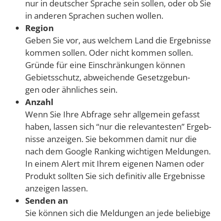
nur in deut­scher Spra­che sein sol­len, oder ob Sie
in ande­ren Spra­chen suchen wollen.
Regi­on
Geben Sie vor, aus wel­chem Land die Ergeb­nis­se
kom­men sol­len. Oder nicht kom­men sol­len.
Grün­de für eine Ein­schrän­kun­gen kön­nen
Gebiets­schutz, abwei­chen­de Gesetz­ge­bun­
gen oder ähn­li­ches sein.
Anzahl
Wenn Sie Ihre Abfra­ge sehr all­ge­mein gefasst
haben, las­sen sich “nur die rele­van­tes­ten” Ergeb­
nis­se anzei­gen. Sie bekom­men damit nur die
nach dem Goog­le Ran­king wich­ti­gen Mel­dun­gen.
In einem Alert mit Ihrem eige­nen Namen oder
Pro­dukt soll­ten Sie sich defi­ni­tiv alle Ergeb­nis­se
anzei­gen lassen.
Sen­den an
Sie kön­nen sich die Mel­dun­gen an jede belie­bi­ge