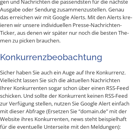
gen und Nach­rich­ten die pas­sends­ten für die nächs­te
Aus­ga­be oder Sen­dung zusam­men­zu­stel­len. Genau
das errei­chen wir mit Goog­le Alerts. Mit den Alerts kre­
ieren wir unse­re indi­vi­du­el­len Pres­se-Nach­rich­ten-
Ticker, aus denen wir spä­ter nur noch die bes­ten The­
men zu picken brauchen.
Kon­kur­renz­be­ob­ach­tung
Sicher haben Sie auch ein Auge auf Ihre Kon­kur­renz.
Viel­leicht las­sen Sie sich die aktu­el­len Nach­rich­ten
Ihrer Kon­kur­ren­ten sogar schon über einen RSS-Feed
schi­cken. Und soll­te der Kon­kur­rent kei­nen RSS-Feed
zur Ver­fü­gung stel­len, nut­zen Sie Goog­le Alert ein­fach
mit die­ser Abfra­ge (Erset­zen Sie “domain​.de” mit der
Web­site ihres Kon­kur­ren­ten, news steht bei­spiel­haft
für die even­tu­el­le Unter­sei­te mit den Meldungen):