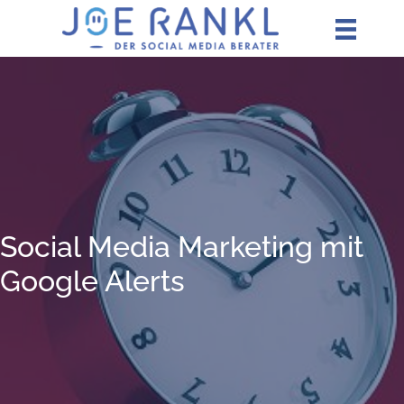
Zum
Inhalt
springen
Social Media Mar­ke­ting mit
Goog­le Alerts