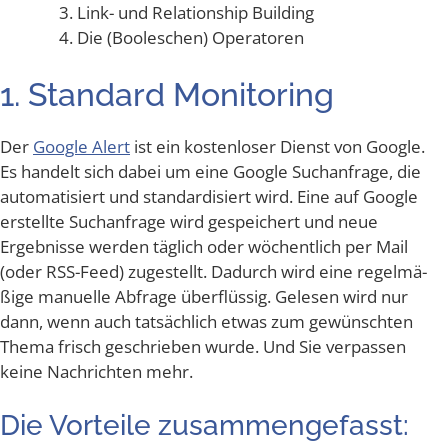
Link- und Rela­ti­onship Building
Die (Boole­schen) Operatoren
1. Stan­dard Monitoring
Der
Goog­le Alert
ist ein kos­ten­lo­ser Dienst von Goog­le.
Es han­delt sich dabei um eine Goog­le Such­an­fra­ge, die
auto­ma­ti­siert und stan­dar­di­siert wird. Eine auf Goog­le
erstell­te Such­an­fra­ge wird gespei­chert und neue
Ergeb­nis­se wer­den täg­lich oder wöchent­lich per Mail
(oder RSS-Feed) zuge­stellt. Dadurch wird eine regel­mä­
ßi­ge manu­el­le Abfra­ge über­flüs­sig. Gele­sen wird nur
dann, wenn auch tat­säch­lich etwas zum gewünsch­ten
The­ma frisch geschrie­ben wur­de. Und Sie ver­pas­sen
kei­ne Nach­rich­ten mehr.
Die Vor­tei­le zusammengefasst: