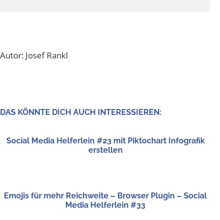
Autor: Josef Rankl
DAS KÖNN­TE DICH AUCH INTERESSIEREN:
Social Media Hel­fer­lein #23 mit Pik­to­chart Info­gra­fik
erstellen
Emo­jis für mehr Reich­wei­te – Brow­ser Plug­in – Social
Media Hel­fer­lein #33