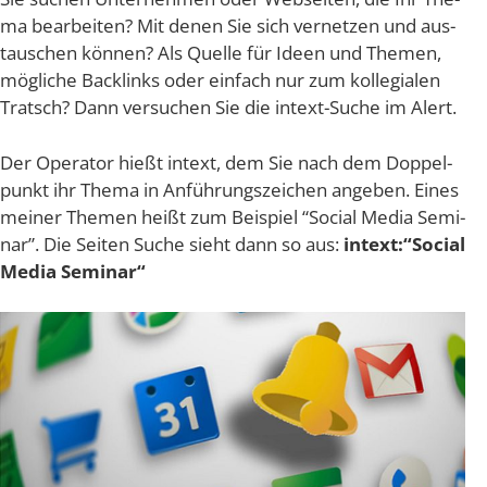
ma bear­bei­ten? Mit denen Sie sich ver­net­zen und aus­
tau­schen kön­nen? Als Quel­le für Ideen und The­men,
mög­li­che Back­links oder ein­fach nur zum kol­le­gia­len
Tratsch? Dann ver­su­chen Sie die intext-Suche im Alert.
Der Ope­ra­tor hießt intext, dem Sie nach dem Dop­pel­
punkt ihr The­ma in Anfüh­rungs­zei­chen ange­ben. Eines
mei­ner The­men heißt zum Bei­spiel “Social Media Semi­
nar”. Die Sei­ten Suche sieht dann so aus:
intext:“Social
Media Seminar“