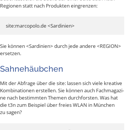
Regio­nen statt nach Pro­duk­ten eingrenzen:
Sie kön­nen <Sar­di­ni­en> durch jede ande­re <REGI­ON>
ersetzen.
Sah­ne­häub­chen
Mit der Abfra­ge über die site: las­sen sich vie­le krea­ti­ve
Kom­bi­na­tio­nen erstel­len. Sie kön­nen auch Fach­ma­ga­zi­
ne nach bestimm­ten The­men durch­fors­ten. Was hat
die t3n zum Bei­spiel über frei­es WLAN in Mün­chen
zu sagen?