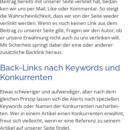
Bei­trag bereits mit unse­rer Sei­te ver­linkt hat, bedan­
ken wir uns per Mail, Like oder Kom­men­tar. So steigt
die Wahr­schein­lich­keit, dass wir von der Sei­te wie­der
ver­linkt wer­den. Wenn es noch kei­nen Link aus dem
Bei­trag zu unse­rer Sei­te gibt, Fra­gen wir den Autor, ob
er unse­re Erwäh­nung nicht auch zu uns ver­lin­ken will.
Mit Sicher­heit springt dabei der eine oder ande­rer
zusätz­li­che Back­link heraus.
Back-Links nach Key­words und
Konkurrenten
Etwas schwie­ri­ger und auf­wen­di­ger, aber nach dem
glei­chen Prin­zip las­sen sich die Alerts nach spe­zi­el­len
Key­words oder Namen der Kon­kur­ren­ten nach­ar­bei­
ten. Wer in einem Arti­kel einen Kon­kur­ren­ten erwähnt,
freut sich viel­leicht, wenn er eine Refe­renz zu sei­nem
Arti­kel auf unse­rer Sei­te findet.