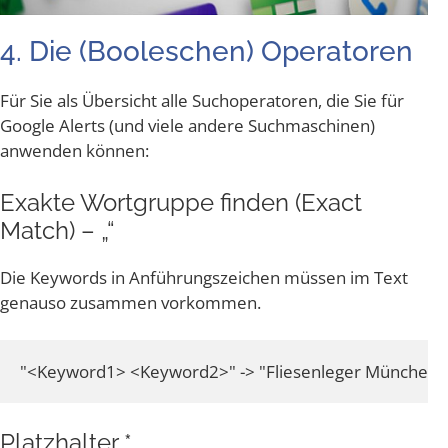
4. Die (Boole­schen) Operatoren
Für Sie als Über­sicht alle Such­ope­ra­to­ren, die Sie für
Goog­le Alerts (und vie­le ande­re Such­ma­schi­nen)
anwen­den können:
Exak­te Wort­grup­pe fin­den (Exact
Match) – „“
Die Key­words in Anfüh­rungs­zei­chen müs­sen im Text
genau­so zusam­men vorkommen.
"<Keyword1> <Keyword2>" -> "Fliesenleger München"
Platz­hal­ter *