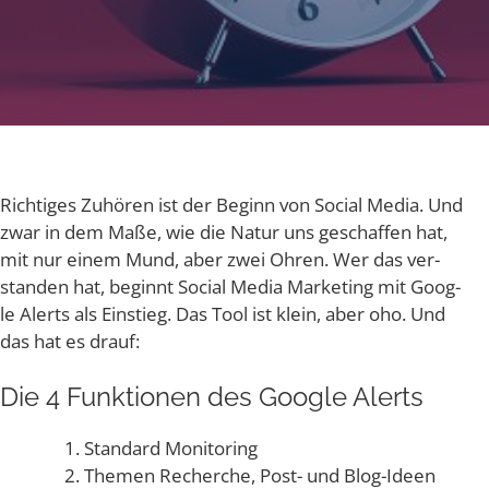
Rich­ti­ges Zuhö­ren ist der Beginn von Social Media. Und
zwar in dem Maße, wie die Natur uns geschaf­fen hat,
mit nur einem Mund, aber zwei Ohren. Wer das ver­
stan­den hat, beginnt Social Media Mar­ke­ting mit Goog­
le Alerts als Ein­stieg. Das Tool ist klein, aber oho. Und
das hat es drauf:
Die 4 Funk­tio­nen des Goog­le Alerts
Stan­dard Monitoring
The­men Recher­che, Post- und Blog-Ideen