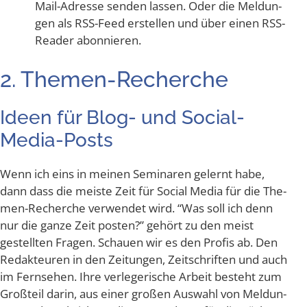
Mail-Adres­se sen­den las­sen. Oder die Mel­dun­
gen als RSS-Feed erstel­len und über einen RSS-
Rea­der abonnieren.
2. The­men-Recher­che
Ideen für Blog- und Social-
Media-Posts
Wenn ich eins in mei­nen Semi­na­ren gelernt habe,
dann dass die meis­te Zeit für Social Media für die The­
men-Recher­che ver­wen­det wird. “Was soll ich denn
nur die gan­ze Zeit pos­ten?” gehört zu den meist
gestell­ten Fra­gen. Schau­en wir es den Pro­fis ab. Den
Redak­teu­ren in den Zei­tun­gen, Zeit­schrif­ten und auch
im Fern­se­hen. Ihre ver­le­ge­ri­sche Arbeit besteht zum
Groß­teil dar­in, aus einer gro­ßen Aus­wahl von Mel­dun­