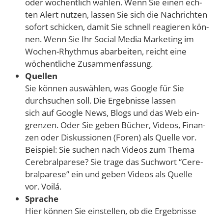
oder wöchent­lich wäh­len. Wenn Sie einen ech­
ten Alert nut­zen, las­sen Sie sich die Nach­rich­ten
sofort schi­cken, damit Sie schnell reagie­ren kön­
nen. Wenn Sie Ihr Social Media Mar­ke­ting im
Wochen-Rhyth­mus abar­bei­ten, reicht eine
wöchent­li­che Zusammenfassung.
Quel­len
Sie kön­nen aus­wäh­len, was Goog­le für Sie
durch­su­chen soll. Die Ergeb­nis­se las­sen
sich auf Goog­le News, Blogs und das Web ein­
gren­zen. Oder Sie geben Bücher, Vide­os, Finan­
zen oder Dis­kus­sio­nen (Foren) als Quel­le vor.
Bei­spiel: Sie suchen nach Vide­os zum The­ma
Cere­bral­pa­re­se? Sie tra­ge das Such­wort “Cere­
bral­pa­re­se” ein und geben Vide­os als Quel­le
vor. Voilá.
Spra­che
Hier kön­nen Sie ein­stel­len, ob die Ergeb­nis­se