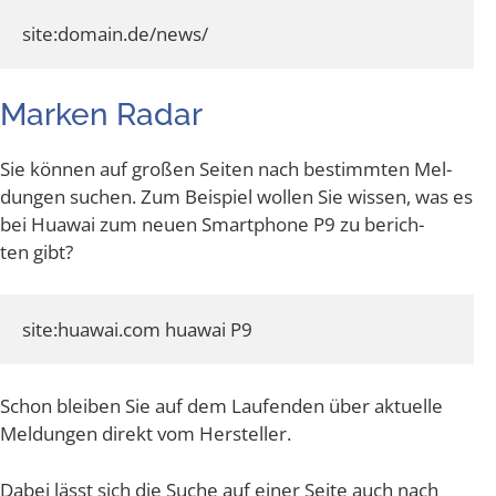
Mar­ken Radar
Sie kön­nen auf gro­ßen Sei­ten nach bestimm­ten Mel­
dun­gen suchen. Zum Bei­spiel wol­len Sie wis­sen, was es
bei Hua­wai zum neu­en Smart­phone P9 zu berich­
ten gibt?
Schon blei­ben Sie auf dem Lau­fen­den über aktu­el­le
Mel­dun­gen direkt vom Hersteller.
Dabei lässt sich die Suche auf einer Sei­te auch nach