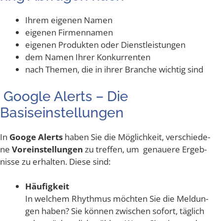
Ihrem eige­nen Namen
eige­nen Firmennamen
eige­nen Pro­duk­ten oder Dienstleistungen
dem Namen Ihrer Konkurrenten
nach The­men, die in ihrer Bran­che wich­tig sind
Goog­le Alerts – Die
Basiseinstellungen
In
Goo­ge Alerts
haben Sie die Mög­lich­keit, ver­schie­de­
ne
Vor­ein­stel­lun­gen
zu tref­fen, um genaue­re Ergeb­
nis­se zu erhal­ten. Die­se sind:
Häu­fig­keit
In wel­chem Rhyth­mus möch­ten Sie die Mel­dun­
gen haben? Sie kön­nen zwi­schen sofort, täg­lich