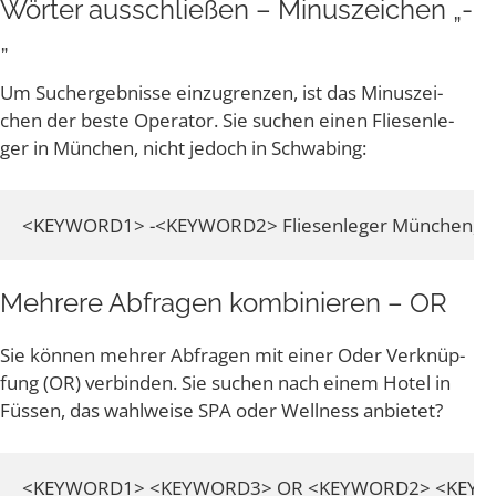
Wör­ter aus­schlie­ßen – Minuszeichen „-
„
Um Such­ergeb­nis­se ein­zu­gren­zen, ist das Minus­zei­
chen der bes­te Ope­ra­tor. Sie suchen einen Flie­sen­le­
ger in Mün­chen, nicht jedoch in Schwabing:
Meh­re­re Abfra­gen kom­bi­nie­ren – OR
Sie kön­nen meh­rer Abfra­gen mit einer Oder Ver­knüp­
fung (OR) ver­bin­den. Sie suchen nach einem Hotel in
Füs­sen, das wahl­wei­se SPA oder Well­ness anbietet?
<KEYWORD1> <KEYWORD3> OR <KEYWORD2> <KEYWORD3