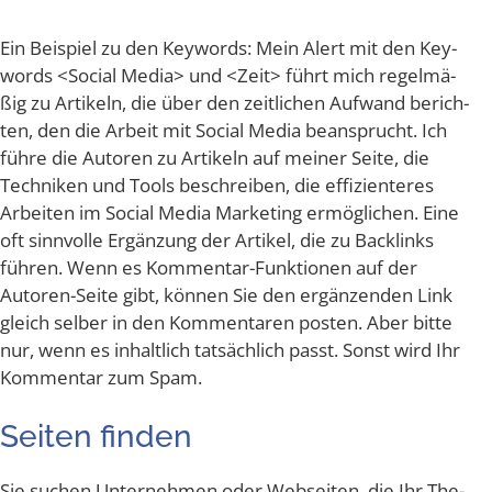
Ein Bei­spiel zu den Key­words: Mein Alert mit den Key­
words <Social Media> und <Zeit> führt mich regel­mä­
ßig zu Arti­keln, die über den zeit­li­chen Auf­wand berich­
ten, den die Arbeit mit Social Media bean­sprucht. Ich
füh­re die Autoren zu Arti­keln auf mei­ner Sei­te, die
Tech­ni­ken und Tools beschrei­ben, die effi­zi­en­te­res
Arbei­ten im Social Media Mar­ke­ting ermög­li­chen. Eine
oft sinn­vol­le Ergän­zung der Arti­kel, die zu Back­links
füh­ren. Wenn es Kom­men­tar-Funk­tio­nen auf der
Autoren-Sei­te gibt, kön­nen Sie den ergän­zen­den Link
gleich sel­ber in den Kom­men­ta­ren pos­ten. Aber bit­te
nur, wenn es inhalt­lich tat­säch­lich passt. Sonst wird Ihr
Kom­men­tar zum Spam.
Sei­ten finden
Sie suchen Unter­neh­men oder Web­sei­ten, die Ihr The­