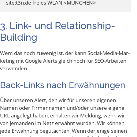
3. Link- und Relationship-
Building
Wem das noch zuwe­nig ist, der kann Social-Media-Mar­
ke­ting mit Goog­le Alerts gleich noch für SEO-Arbei­ten
verwenden.
Back-Links nach Erwähnungen
Über unse­ren Alert, den wir für unse­ren eige­nen
Namen oder Fir­men­na­men und/​oder unse­re eige­ne
URL ange­legt haben, erhal­ten wir Mel­dung, wenn wir
von jeman­den im Netz erwähnt wur­den. Wir kön­nen
jede Erwäh­nung begut­ach­ten. Wenn der­je­ni­ge sei­nen