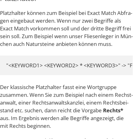
Platz­hal­ter kön­nen zum Bei­spiel bei Exact Match Abfra­
gen ein­ge­baut wer­den. Wenn nur zwei Begrif­fe als
Exact Match vor­kom­men soll und der drit­te Begriff frei
sein soll. Zum Bei­spiel wenn unser Flie­sen­le­ger in Mün­
chen auch Natur­stei­ne anbie­ten kön­nen muss.
"<KEYWORD1> <KEYWORD2> * <KEYWORD3>" -> "Fliese
Der klas­si­sche Platz­hal­ter fasst eine Wort­grup­pe
zusam­men. Wenn Sie zum Bei­spiel nach einem Rechst­
an­walt, einer Rechts­an­walts­kanz­lei, einem Rechts­bei­
stand etc. suchen, dann reicht die Vor­ga­be
Rechts*
aus. Im Ergeb­nis wer­den alle Begrif­fe ange­zeigt, die
mit Rechts beginnen.