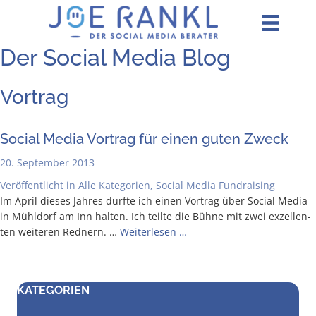
Zum
Inhalt
springen
Der Social Media Blog
Vortrag
Social Media Vor­trag für einen guten Zweck
20. September 2013
Veröffentlicht in
Alle Kategorien
,
Social Media Fundraising
Im April die­ses Jah­res durf­te ich einen Vor­trag über Social Media
in Mühl­dorf am Inn hal­ten. Ich teil­te die Büh­ne mit zwei exzel­len­
ten wei­te­ren Red­nern. …
Wei­ter­le­sen …
KATEGORIEN