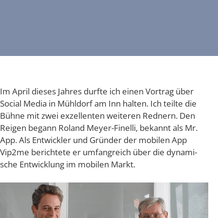
Im April die­ses Jah­res durf­te ich einen Vor­trag über
Social Media in Mühl­dorf am Inn hal­ten. Ich teil­te die
Büh­ne mit zwei exzel­len­ten wei­te­ren Red­nern. Den
Rei­gen begann Roland Mey­er-Finel­li, bekannt als Mr.
App. Als Ent­wick­ler und Grün­der der mobi­len App
Vip2me berich­te­te er umfang­reich über die dyna­mi­
sche Ent­wick­lung im mobi­len Markt.