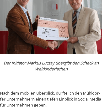
Der Initia­tor Mar­kus Luc­zay über­gibt den Scheck an
Weltkinderlachen
Nach dem mobi­len Über­blick, durf­te ich den Mühl­dor­
fer Unter­neh­mern einen tie­fen Ein­blick in Social Media
für Unter­neh­men geben.