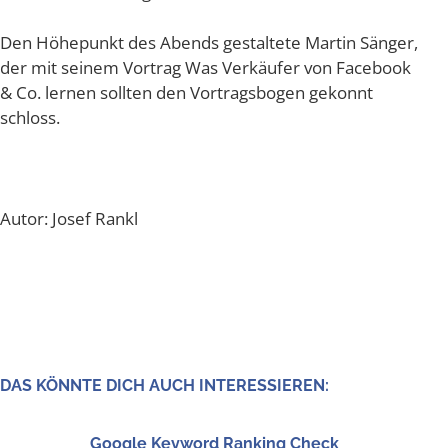
Den Höhe­punkt des Abends gestal­te­te Mar­tin Sän­ger,
der mit sei­nem Vor­trag Was Ver­käu­fer von Face­book
& Co. ler­nen soll­ten den Vor­trags­bo­gen gekonnt
schloss.
Autor: Josef Rankl
DAS KÖNN­TE DICH AUCH INTERESSIEREN:
Goog­le Key­word Ran­king Check