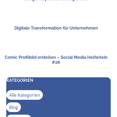
Digi­ta­le Trans­for­ma­ti­on für Unternehmen
Comic Pro­fil­bild erstel­len – Social Media Hel­fer­lein
#28
KATEGORIEN
Alle Kategorien
Blog