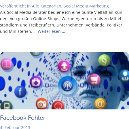
Veröffentlicht in
Alle Kategorien
,
Social Media Marketing
Als Social Media Bera­ter bedie­ne ich eine bun­te Viel­falt an Kun­
den. Von gro­ßen Online-Shops, Wer­­be-Agen­­tu­­ren bis zu Mit­tel­
ständ­lern und Frei­be­ruf­lern. Unter­neh­men, Ver­bän­de, Poli­ti­ker
und Minis­te­ri­en. …
Wei­ter­le­sen …
Face­book Fehler
4. Februar 2013