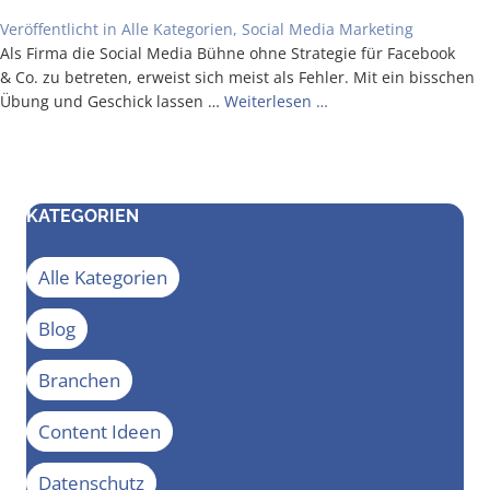
Veröffentlicht in
Alle Kategorien
,
Social Media Marketing
Als Fir­ma die Social Media Büh­ne ohne Stra­te­gie für Face­book
& Co. zu betre­ten, erweist sich meist als Feh­ler. Mit ein biss­chen
Übung und Geschick las­sen …
Wei­ter­le­sen …
KATEGORIEN
Alle Kategorien
Blog
Branchen
Content Ideen
Datenschutz