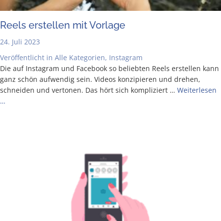
Reels erstel­len mit Vorlage
24. Juli 2023
Veröffentlicht in
Alle Kategorien
,
Instagram
Die auf Insta­gram und Face­book so belieb­ten Reels erstel­len kann
ganz schön auf­wen­dig sein. Vide­os kon­zi­pie­ren und dre­hen,
schnei­den und ver­to­nen. Das hört sich kom­pli­ziert …
Wei­ter­le­sen
…