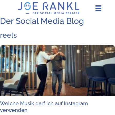
Zum
Inhalt
springen
Der Social Media Blog
reels
Wel­che Musik darf ich auf Insta­gram
verwenden