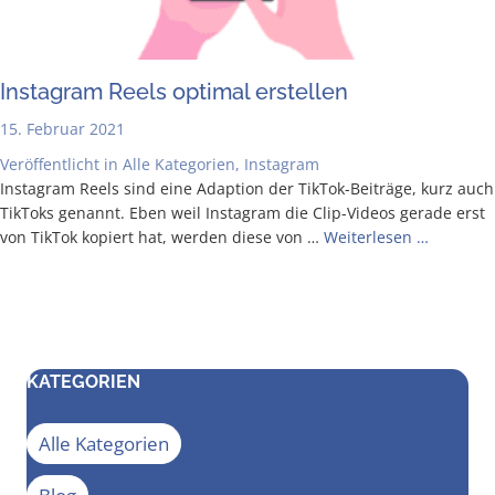
Insta­gram Reels opti­mal erstellen
15. Februar 2021
Veröffentlicht in
Alle Kategorien
,
Instagram
Insta­gram Reels sind eine Adap­ti­on der Tik­­Tok-Bei­­trä­­ge, kurz auch
Tik­Toks genannt. Eben weil Insta­gram die Clip-Vide­os gera­de erst
von Tik­Tok kopiert hat, wer­den die­se von …
Wei­ter­le­sen …
KATEGORIEN
Alle Kategorien