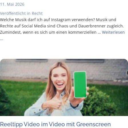
11. Mai 2026
Veröffentlicht in
Recht
Wel­che Musik darf ich auf Insta­gram ver­wen­den? Musik und
Rech­te auf Social Media sind Cha­os und Dau­er­bren­ner zugleich.
Zumin­dest, wenn es sich um einen kom­mer­zi­el­len …
Wei­ter­le­sen
…
Reel­tipp Video im Video mit Greenscreen