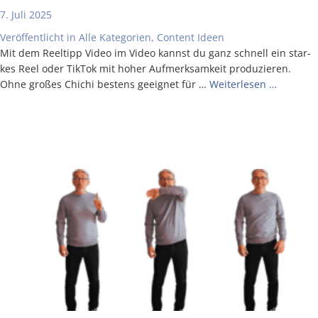
7. Juli 2025
Veröffentlicht in
Alle Kategorien
,
Content Ideen
Mit dem Reel­tipp Video im Video kannst du ganz schnell ein star­
kes Reel oder Tik­Tok mit hoher Auf­merk­sam­keit pro­du­zie­ren.
Ohne gro­ßes Chi­chi bes­tens geeig­net für …
Wei­ter­le­sen …