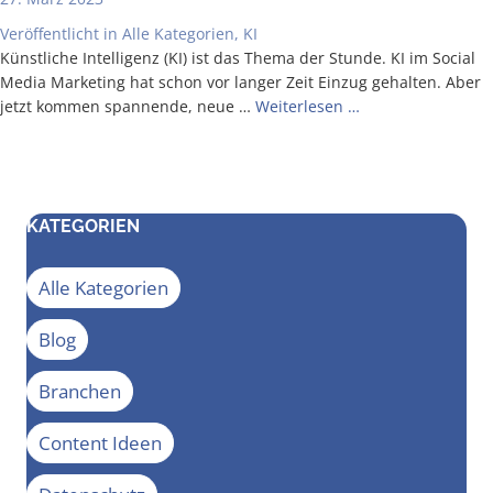
Veröffentlicht in
Alle Kategorien
,
KI
Künst­li­che Intel­li­genz (KI) ist das The­ma der Stun­de. KI im Social
Media Mar­ke­ting hat schon vor lan­ger Zeit Ein­zug gehal­ten. Aber
jetzt kom­men span­nen­de, neue …
Wei­ter­le­sen …
KATEGORIEN
Alle Kategorien
Blog
Branchen
Content Ideen