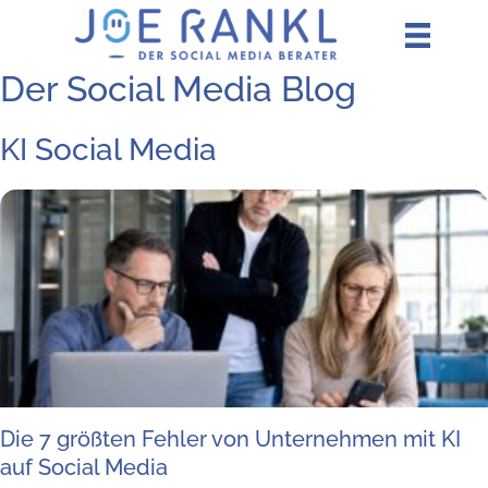
Zum
Inhalt
springen
Der Social Media Blog
KI Social Media
Die 7 größ­ten Feh­ler von Unter­neh­men mit KI
auf Social Media