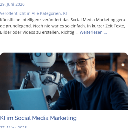
29. Juni 2026
Veröffentlicht in
Alle Kategorien
,
KI
Künst­li­che Intel­li­genz ver­än­dert das Social Media Mar­ke­ting gera­
de grund­le­gend. Noch nie war es so ein­fach, in kur­zer Zeit Tex­te,
Bil­der oder Vide­os zu erstel­len. Rich­tig …
Wei­ter­le­sen …
KI im Social Media Marketing
27. März 2023