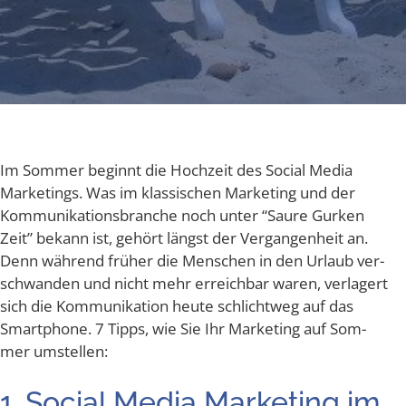
Im Som­mer beginnt die Hoch­zeit des Social Media
Mar­ke­tings. Was im klas­si­schen Mar­ke­ting und der
Kom­mu­ni­ka­ti­ons­bran­che noch unter “Sau­re Gur­ken
Zeit” bekann ist, gehört längst der Ver­gan­gen­heit an.
Denn wäh­rend frü­her die Men­schen in den Urlaub ver­
schwan­den und nicht mehr erreich­bar waren, ver­la­gert
sich die Kom­mu­ni­ka­ti­on heu­te schlicht­weg auf das
Smart­phone. 7 Tipps, wie Sie Ihr Mar­ke­ting auf Som­
mer umstellen:
1. Social Media Mar­ke­ting im