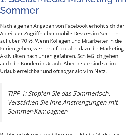
Sommer
Nach eige­nen Anga­ben von Face­book erhöht sich der
Anteil der Zugrif­fe über mobi­le Devices im Som­mer
auf über 70 %. Wenn Kol­le­gen und Mit­ar­bei­ter in die
Feri­en gehen, wer­den oft par­al­lel dazu die Mar­ke­ting
Akti­vi­tä­ten nach unten gefah­ren. Schließ­lich gehen
auch die Kun­den in Urlaub. Aber heu­te sind sie im
Urlaub erreich­bar und oft sogar aktiv im Netz.
TIPP 1: Stop­fen Sie das Som­mer­loch.
Ver­stär­ken Sie Ihre Anstren­gun­gen mit
Sommer-Kampagnen
Rich­tig erfolg­reich sind Ihre Social Media Mar­ke­ting