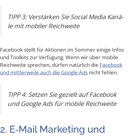
TIPP 3: Ver­stär­ken Sie Social Media Kanä­
le mit mobi­ler Reichweite
Face­book stellt für Aktio­nen im Som­mer eini­ge Infos
und Tool­kits zur Ver­fü­gung. Wenn wir über mobi­le
Reich­wei­te spre­chen, dür­fen natür­lich die
Face­book
und mitt­ler­wei­le auch die Goog­le Ads
nicht fehlen.
TIPP 4: Set­zen Sie gezielt auf Face­book
und Goog­le Ads für mobi­le Reichweite
2. E‑Mail Mar­ke­ting und