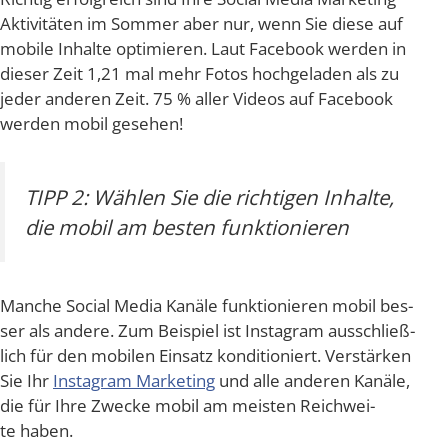
Akti­vi­tä­ten im Som­mer aber nur, wenn Sie die­se auf
mobi­le Inhal­te opti­mie­ren. Laut Face­book wer­den in
die­ser Zeit 1,21 mal mehr Fotos hoch­ge­la­den als zu
jeder ande­ren Zeit. 75 % aller Vide­os auf Face­book
wer­den mobil gesehen!
TIPP 2: Wäh­len Sie die rich­ti­gen Inhal­te,
die mobil am bes­ten funktionieren
Man­che Social Media Kanä­le funk­tio­nie­ren mobil bes­
ser als ande­re. Zum Bei­spiel ist Insta­gram aus­schließ­
lich für den mobi­len Ein­satz kon­di­tio­niert. Ver­stär­ken
Sie Ihr
Insta­gram Mar­ke­ting
und alle ande­ren Kanä­le,
die für Ihre Zwe­cke mobil am meis­ten Reich­wei­
te haben.