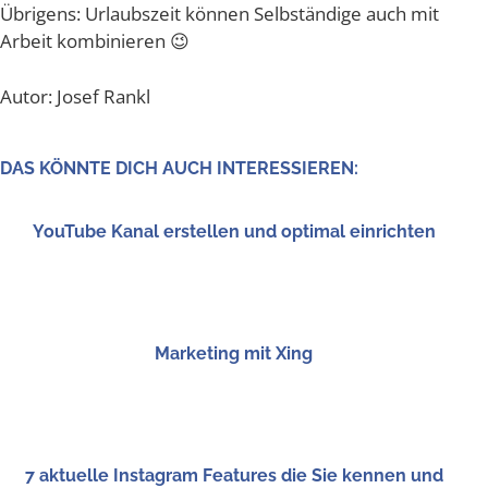
Übri­gens: Urlaubs­zeit kön­nen Selb­stän­di­ge auch mit
Arbeit kombinieren 😉
Autor: Josef Rankl
DAS KÖNN­TE DICH AUCH INTERESSIEREN:
You­Tube Kanal erstel­len und opti­mal einrichten
Mar­ke­ting mit Xing
7 aktu­el­le Insta­gram Fea­tures die Sie ken­nen und