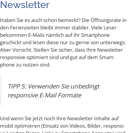
Newsletter
Haben Sie es auch schon bemerkt? Die Öff­nungs­ra­te in
den Feri­en­zei­ten bleibt immer sta­bi­ler. Vie­le Leser
bekom­men E‑Mails näm­lich auf ihr Smart­phone
geschickt und lesen die­se nur zu ger­ne von unter­wegs.
Aber Vor­sicht. Stel­len Sie sicher, dass Ihre News­let­ter
respon­si­ve opti­miert sind und gut auf dem Smart­
phone zu nut­zen sind.
TIPP 5: Ver­wen­den Sie unbe­dingt
respon­si­ve E‑Mail Formate
Und wenn Sie jetzt noch Ihre News­let­ter Inhal­te auf
mobil opti­mie­ren (Ein­satz von Vide­os, Bil­der, respon­si­