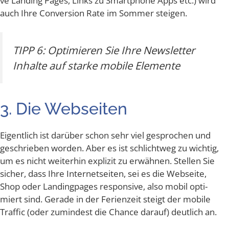
ve Landing Pages, Links zu Smart­phone Apps etc.) wird
auch Ihre Con­ver­si­on Rate im Som­mer steigen.
TIPP 6: Opti­mie­ren Sie Ihre News­let­ter
Inhal­te auf star­ke mobi­le Elemente
3. Die Webseiten
Eigent­lich ist dar­über schon sehr viel gespro­chen und
geschrie­ben wor­den. Aber es ist schlicht­weg zu wich­tig,
um es nicht wei­ter­hin expli­zit zu erwäh­nen. Stel­len Sie
sicher, dass Ihre Inter­net­sei­ten, sei es die Web­sei­te,
Shop oder Landing­pa­ges respon­si­ve, also mobil opti­
miert sind. Gera­de in der Feri­en­zeit steigt der mobi­le
Traf­fic (oder zumin­dest die Chan­ce dar­auf) deut­lich an.