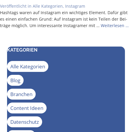
Veröffentlicht in
Alle Kategorien
,
Instagram
Hash­tags waren auf Insta­gram ein wich­ti­ges Ele­ment. Dafür gibt
es einen ein­fa­chen Grund: Auf Insta­gram ist kein Tei­len der Bei­
trä­ge mög­lich. Um inter­es­san­te Insta­gra­mer mit …
Wei­ter­le­sen …
KATEGORIEN
Alle Kategorien
Blog
Branchen
Content Ideen
Datenschutz