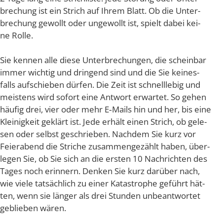
bre­chung ist ein Strich auf Ihrem Blatt. Ob die Unter­
bre­chung gewollt oder unge­wollt ist, spielt dabei kei­
ne Rolle.
Sie ken­nen alle die­se Unter­bre­chun­gen, die schein­bar
immer wich­tig und drin­gend sind und die Sie kei­nes­
falls auf­schie­ben dür­fen. Die Zeit ist schnell­le­big und
meis­tens wird sofort eine Ant­wort erwar­tet. So gehen
häu­fig drei, vier oder mehr E‑Mails hin und her, bis eine
Klei­nig­keit geklärt ist. Jede erhält einen Strich, ob gele­
sen oder selbst geschrie­ben. Nach­dem Sie kurz vor
Fei­er­abend die Stri­che zusam­men­ge­zählt haben, über­
le­gen Sie, ob Sie sich an die ers­ten 10 Nach­rich­ten des
Tages noch erin­nern. Den­ken Sie kurz dar­über nach,
wie vie­le tat­säch­lich zu einer Kata­stro­phe geführt hät­
ten, wenn sie län­ger als drei Stun­den unbe­ant­wor­tet
geblie­ben wären.