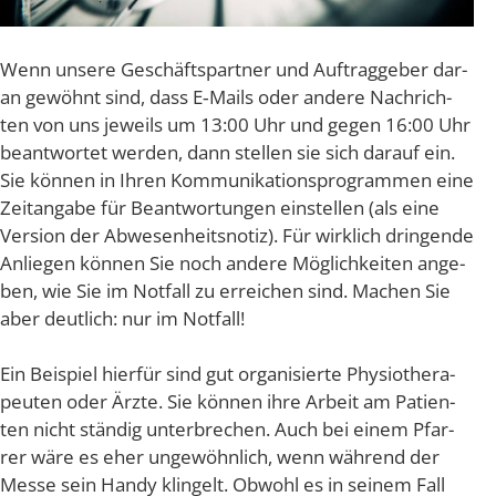
Wenn unse­re Geschäfts­part­ner und Auf­trag­ge­ber dar­
an gewöhnt sind, dass E‑Mails oder ande­re Nach­rich­
ten von uns jeweils um 13:00 Uhr und gegen 16:00 Uhr
beant­wor­tet wer­den, dann stel­len sie sich dar­auf ein.
Sie kön­nen in Ihren Kom­mu­ni­ka­ti­ons­pro­gram­men eine
Zeit­an­ga­be für Beant­wor­tun­gen ein­stel­len (als eine
Ver­si­on der Abwe­sen­heits­no­tiz). Für wirk­lich drin­gen­de
Anlie­gen kön­nen Sie noch ande­re Mög­lich­kei­ten ange­
ben, wie Sie im Not­fall zu errei­chen sind. Machen Sie
aber deut­lich: nur im Notfall!
Ein Bei­spiel hier­für sind gut orga­ni­sier­te Phy­sio­the­ra­
peu­ten oder Ärz­te. Sie kön­nen ihre Arbeit am Pati­en­
ten nicht stän­dig unter­bre­chen. Auch bei einem Pfar­
rer wäre es eher unge­wöhn­lich, wenn wäh­rend der
Mes­se sein Han­dy klin­gelt. Obwohl es in sei­nem Fall