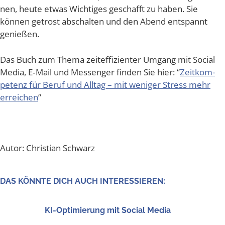
nen, heu­te etwas Wich­ti­ges geschafft zu haben. Sie
kön­nen getrost abschal­ten und den Abend ent­spannt
genießen.
Das Buch zum The­ma zeit­ef­fi­zi­en­ter Umgang mit Social
Media, E‑Mail und Mes­sen­ger fin­den Sie hier: “
Zeit­kom­
pe­tenz für Beruf und All­tag – mit weni­ger Stress mehr
errei­chen
”
Autor: Chris­ti­an Schwarz
DAS KÖNN­TE DICH AUCH INTERESSIEREN:
KI-Opti­mie­rung mit Social Media