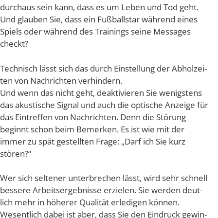
durch­aus sein kann, dass es um Leben und Tod geht.
Und glau­ben Sie, dass ein Fuß­ball­star wäh­rend eines
Spiels oder wäh­rend des Trai­nings sei­ne Mes­sa­ges
checkt?
Tech­nisch lässt sich das durch Ein­stel­lung der Abhol­zei­
ten von Nach­rich­ten verhindern.
Und wenn das nicht geht, deak­ti­vie­ren Sie wenigs­tens
das akus­ti­sche Signal und auch die opti­sche Anzei­ge für
das Ein­tref­fen von Nach­rich­ten. Denn die Stö­rung
beginnt schon beim Bemer­ken. Es ist wie mit der
immer zu spät gestell­ten Fra­ge: „Darf ich Sie kurz
stören?“
Wer sich sel­te­ner unter­bre­chen lässt, wird sehr schnell
bes­se­re Arbeits­er­geb­nis­se erzie­len. Sie wer­den deut­
lich mehr in höhe­rer Qua­li­tät erle­di­gen kön­nen.
Wesent­lich dabei ist aber, dass Sie den Ein­druck gewin­