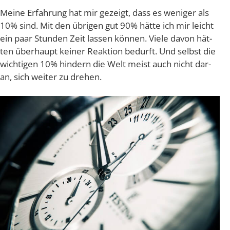
Mei­ne Erfah­rung hat mir gezeigt, dass es weni­ger als
10% sind. Mit den übri­gen gut 90% hät­te ich mir leicht
ein paar Stun­den Zeit las­sen kön­nen. Vie­le davon hät­
ten über­haupt kei­ner Reak­ti­on bedurft. Und selbst die
wich­ti­gen 10% hin­dern die Welt meist auch nicht dar­
an, sich wei­ter zu drehen.