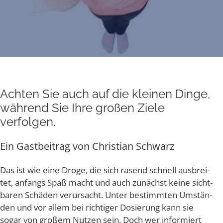
Ach­ten Sie auch auf die klei­nen Din­ge,
wäh­rend Sie Ihre gro­ßen Zie­le
verfolgen.
Ein Gast­bei­trag von Chris­ti­an Schwarz
Das ist wie eine Dro­ge, die sich rasend schnell aus­brei­
tet, anfangs Spaß macht und auch zunächst kei­ne sicht­
ba­ren Schä­den ver­ur­sacht. Unter bestimm­ten Umstän­
den und vor allem bei rich­ti­ger Dosie­rung kann sie
sogar von gro­ßem Nut­zen sein. Doch wer infor­miert