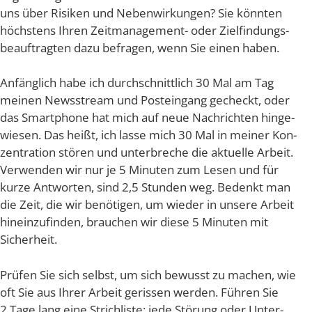
uns über Risi­ken und Neben­wir­kun­gen? Sie könn­ten
höchs­tens Ihren Zeit­ma­nage­ment- oder Ziel­fin­dungs­
be­auf­trag­ten dazu befra­gen, wenn Sie einen haben.
Anfäng­lich habe ich durch­schnitt­lich 30 Mal am Tag
mei­nen News­stream und Post­ein­gang gecheckt, oder
das Smart­phone hat mich auf neue Nach­rich­ten hin­ge­
wie­sen. Das heißt, ich las­se mich 30 Mal in mei­ner Kon­
zen­tra­ti­on stö­ren und unter­bre­che die aktu­el­le Arbeit.
Ver­wen­den wir nur je 5 Minu­ten zum Lesen und für
kur­ze Ant­wor­ten, sind 2,5 Stun­den weg. Bedenkt man
die Zeit, die wir benö­ti­gen, um wie­der in unse­re Arbeit
hin­ein­zu­fin­den, brau­chen wir die­se 5 Minu­ten mit
Sicherheit.
Prü­fen Sie sich selbst, um sich bewusst zu machen, wie
oft Sie aus Ihrer Arbeit geris­sen wer­den. Füh­ren Sie
2 Tage lang eine Strich­lis­te: jede Stö­rung oder Unter­