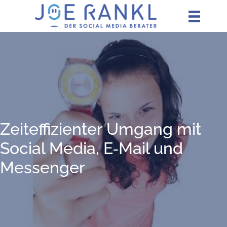
Zum
Inhalt
springen
Zeit­ef­fi­zi­en­ter Umgang mit
Social Media, E‑Mail und
Messenger