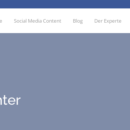
ie
Social Media Content
Blog
Der Experte
hter