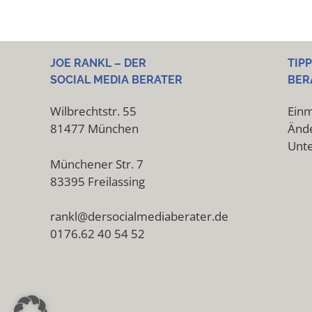
JOE RANKL – DER
TIP
SOCIAL MEDIA BERATER
BER
Wilbrechtstr. 55
Einm
81477 München
Ände
Unt
Münchener Str. 7
83395 Freilassing
rankl@dersocialmediaberater.de
0176.62 40 54 52