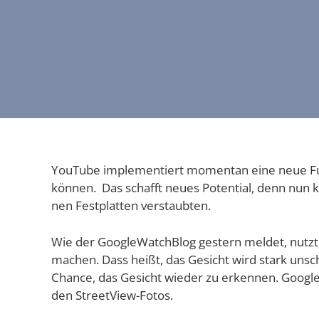
You­Tube imple­men­tiert momen­tan eine neue Fun
kön­nen. Das schafft neu­es Poten­ti­al, denn nun k
nen Fest­plat­ten verstaubten.
Wie der Goo­gle­Watch­Blog ges­tern mel­det, nutzt
machen. Dass heißt, das Gesicht wird stark unschar
Chan­ce, das Gesicht wie­der zu erken­nen. Goog­le
den StreetView-Fotos.