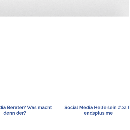
dia Bera­ter? Was macht
Social Media Hel­fer­lein #22 fr
denn der?
endsplus​.me