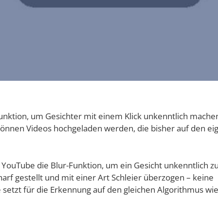
k­ti­on, um Gesich­ter mit einem Klick unkennt­lich mache
ön­nen Vide­os hoch­ge­la­den wer­den, die bis­her auf den ei
 You­Tube die Blur-Funk­ti­on, um ein Gesicht unkennt­lich z
f gestellt und mit einer Art Schlei­er über­zo­gen – kei­ne
 setzt für die Erken­nung auf den glei­chen Algo­rith­mus wie