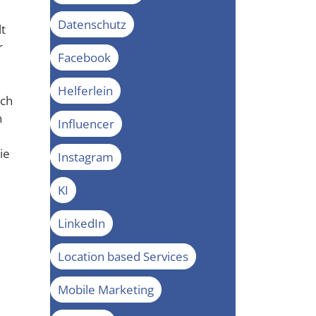
Datenschutz
lt
r
Facebook
Helferlein
och
n
Influencer
ie
Instagram
KI
LinkedIn
Location based Services
Mobile Marketing