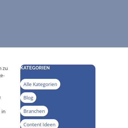
n zu
KATEGORIEN
ge­
Alle Kategorien
u
Blog
Branchen
 in
Content Ideen