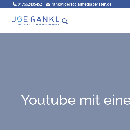
Zum
017662405452
rankl@dersocialmediaberater.de
Inhalt
springen
You­tube mit ein