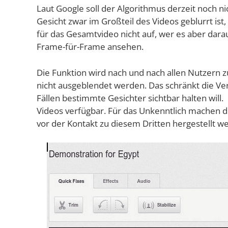
Laut Goog­le soll der Algo­rith­mus der­zeit noch ni
Gesicht zwar im Groß­teil des Vide­os geblurrt ist,
für das Gesamt­vi­deo nicht auf, wer es aber dar­
Frame-für-Frame ansehen.
Die Funk­ti­on wird nach und nach allen Nut­zern zur
nicht aus­ge­blen­det wer­den. Das schränkt die Ver
Fäl­len bestimm­te Gesich­ter sicht­bar hal­ten will. 
Vide­os ver­füg­bar. Für das Unkennt­lich machen d
vor der Kon­takt zu die­sem Drit­ten her­ge­stellt w