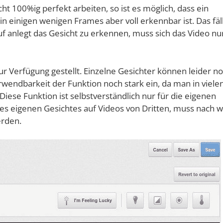
cht 100%ig per­fekt arbei­ten, so ist es mög­lich, dass ein
 in eini­gen weni­gen Frames aber voll erkenn­bar ist. Das fäl
auf anlegt das Gesicht zu erken­nen, muss sich das Video nu
 Ver­fü­gung gestellt. Ein­zel­ne Gesich­ter kön­nen lei­der n
­wend­bar­keit der Funk­ti­on noch stark ein, da man in vie­le
Die­se Funk­ti­on ist selbst­ver­ständ­lich nur für die eige­nen
es eige­nen Gesich­tes auf Vide­os von Drit­ten, muss nach w
erden.