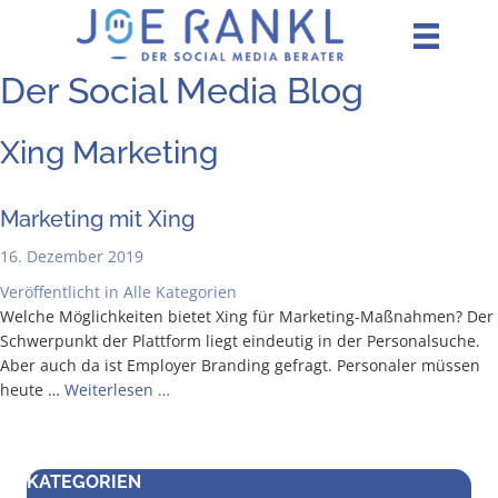
Zum
Inhalt
springen
Der Social Media Blog
Xing Marketing
Mar­ke­ting mit Xing
16. Dezember 2019
Veröffentlicht in
Alle Kategorien
Wel­che Mög­lich­kei­ten bie­tet Xing für Mar­ke­­ting-Maß­­nah­­men? Der
Schwer­punkt der Platt­form liegt ein­deu­tig in der Per­so­nal­su­che.
Aber auch da ist Employ­er Bran­ding gefragt. Per­so­na­ler müs­sen
heu­te …
Wei­ter­le­sen …
KATEGORIEN