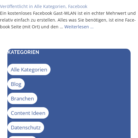
Veröffentlicht in
Alle Kategorien
,
Facebook
Ein kos­ten­lo­ses Face­book Gast-WLAN ist ein ech­ter Mehr­wert und
rela­tiv ein­fach zu erstel­len. Alles was Sie benö­ti­gen, ist eine Face­
book Sei­te (mit Ort) und den …
Wei­ter­le­sen …
KATEGORIEN
Alle Kategorien
Blog
Branchen
Content Ideen
Datenschutz