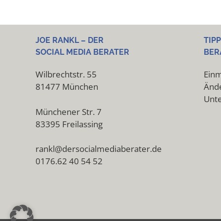
JOE RANKL – DER
TIP
SOCIAL MEDIA BERATER
BER
Wilbrechtstr. 55
Einm
81477 München
Ände
Unt
Münchener Str. 7
83395 Freilassing
rankl@dersocialmediaberater.de
0176.62 40 54 52