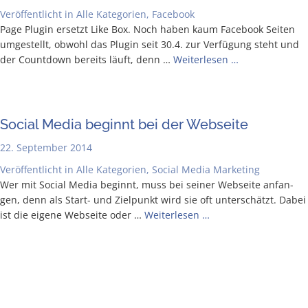
Veröffentlicht in
Alle Kategorien
,
Facebook
Page Plug­in ersetzt Like Box. Noch haben kaum Face­book Sei­ten
umge­stellt, obwohl das Plug­in seit 30.4. zur Ver­fü­gung steht und
der Count­down bereits läuft, denn …
Wei­ter­le­sen …
Social Media beginnt bei der Webseite
22. September 2014
Veröffentlicht in
Alle Kategorien
,
Social Media Marketing
Wer mit Social Media beginnt, muss bei sei­ner Web­sei­te anfan­
gen, denn als Start- und Ziel­punkt wird sie oft unter­schätzt. Dabei
ist die eige­ne Web­sei­te oder …
Wei­ter­le­sen …