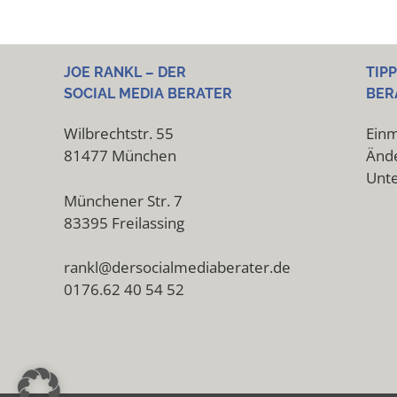
JOE RANKL – DER
TIP
SOCIAL MEDIA BERATER
BER
Wilbrechtstr. 55
Einm
81477 München
Ände
Unt
Münchener Str. 7
83395 Freilassing
rankl@dersocialmediaberater.de
0176.62 40 54 52