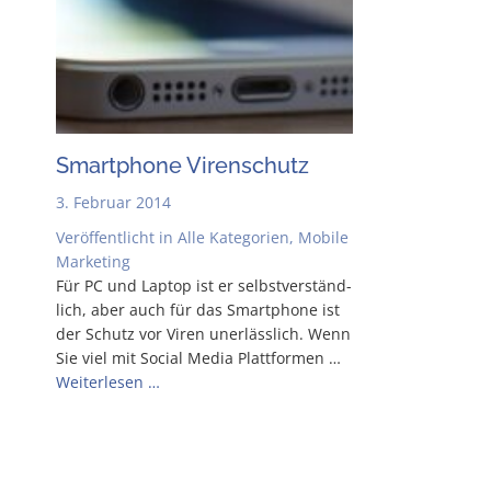
Smart­phone Virenschutz
3. Februar 2014
Veröffentlicht in
Alle Kategorien
,
Mobile
Marketing
Für PC und Lap­top ist er selbst­ver­ständ­
lich, aber auch für das Smart­phone ist
der Schutz vor Viren uner­läss­lich. Wenn
Sie viel mit Social Media Platt­for­men …
Wei­ter­le­sen …