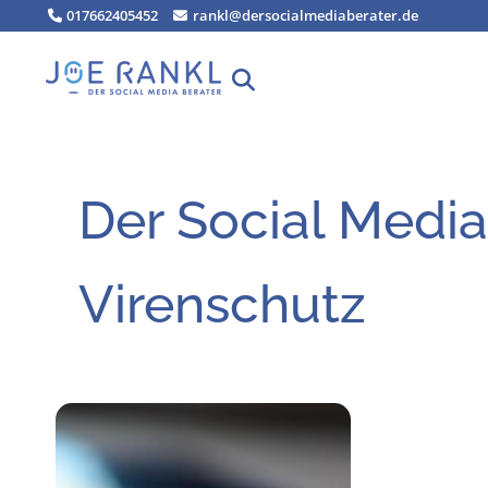
Zum
017662405452
rankl@dersocialmediaberater.de
Inhalt
springen
Der Social Media
Virenschutz