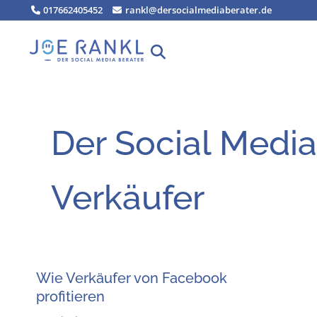
Zum
017662405452
rankl@dersocialmediaberater.de
Inhalt
springen
Der Social Media
Verkäufer
Wie Ver­käu­fer von Face­book
profitieren