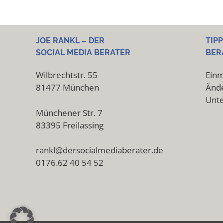
JOE RANKL – DER
TIP
SOCIAL MEDIA BERATER
BER
Wilbrechtstr. 55
Einm
81477 München
Ände
Unt
Münchener Str. 7
83395 Freilassing
rankl@dersocialmediaberater.de
0176.62 40 54 52