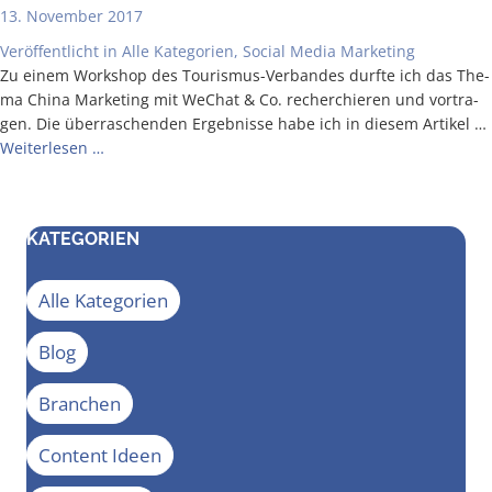
13. November 2017
Veröffentlicht in
Alle Kategorien
,
Social Media Marketing
Zu einem Work­shop des Tou­ris­­mus-Ver­­­ban­­des durf­te ich das The­
ma Chi­na Mar­ke­ting mit WeChat & Co. recher­chie­ren und vor­tra­
gen. Die über­ra­schen­den Ergeb­nis­se habe ich in die­sem Arti­kel …
Wei­ter­le­sen …
KATEGORIEN
Alle Kategorien
Blog
Branchen
Content Ideen