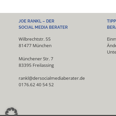
JOE RANKL – DER
TIP
SOCIAL MEDIA BERATER
BER
Wilbrechtstr. 55
Einm
81477 München
Ände
Unt
Münchener Str. 7
83395 Freilassing
rankl@dersocialmediaberater.de
0176.62 40 54 52