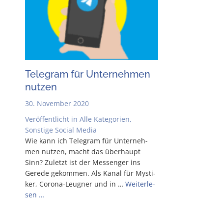
Tele­gram für Unter­neh­men
nutzen
30. November 2020
Veröffentlicht in
Alle Kategorien
,
Sonstige Social Media
Wie kann ich Tele­gram für Unter­neh­
men nut­zen, macht das über­haupt
Sinn? Zuletzt ist der Mes­sen­ger ins
Gere­de gekom­men. Als Kanal für Mys­ti­
ker, Coro­­na-Leu­g­­ner und in …
Wei­ter­le­
sen …