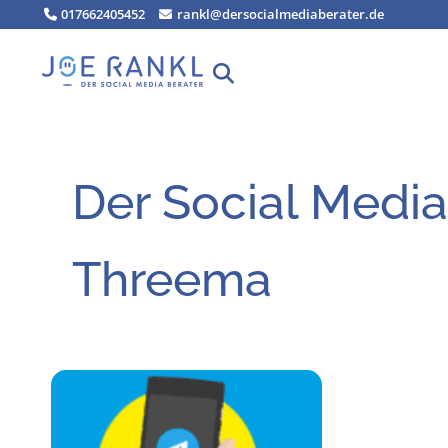
Zum
017662405452
rankl@dersocialmediaberater.de
Inhalt
springen
Der Social Media
Threema