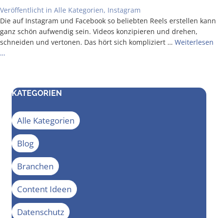
Veröffentlicht in
Alle Kategorien
,
Instagram
Die auf Insta­gram und Face­book so belieb­ten Reels erstel­len kann
ganz schön auf­wen­dig sein. Vide­os kon­zi­pie­ren und dre­hen,
schnei­den und ver­to­nen. Das hört sich kom­pli­ziert …
Wei­ter­le­sen
…
KATEGORIEN
Alle Kategorien
Blog
Branchen
Content Ideen
Datenschutz