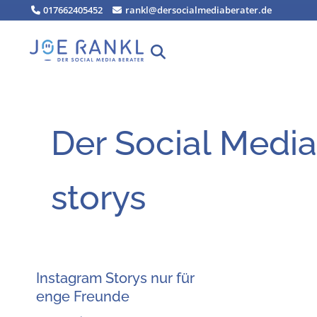
Zum
017662405452
rankl@dersocialmediaberater.de
Inhalt
springen
Der Social Media
storys
Insta­gram Sto­rys nur für
enge Freunde