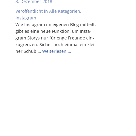
3. Dezember 2018
Veröffentlicht in
Alle Kategorien
,
Instagram
Wie Insta­gram im eige­nen Blog mit­teilt,
gibt es eine neue Funk­ti­on, um Insta­
gram Sto­rys nur für enge Freun­de ein­
zu­gren­zen. Sicher noch ein­mal ein klei­
ner Schub …
Wei­ter­le­sen …