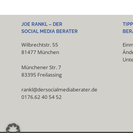
JOE RANKL – DER
TIP
SOCIAL MEDIA BERATER
BER
Wilbrechtstr. 55
Einm
81477 München
Ände
Unt
Münchener Str. 7
83395 Freilassing
rankl@dersocialmediaberater.de
0176.62 40 54 52