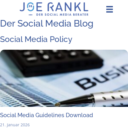
Zum
Inhalt
springen
Der Social Media Blog
Social Media Policy
Social Media Gui­de­lines Download
21. Januar 2026