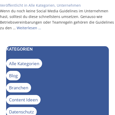
Veröffentlicht in
Alle Kategorien
,
Unternehmen
Wenn du noch kei­ne Social Media Gui­de­lines im Unter­neh­men
hast, soll­test du die­se schnells­tens umset­zen. Genau­so wie
Betriebs­ver­ein­ba­run­gen oder Team­re­geln gehö­ren die Gui­de­lines
zu den …
Wei­ter­le­sen …
KATEGORIEN
Alle Kategorien
Blog
Branchen
Content Ideen
Datenschutz