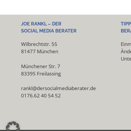
JOE RANKL – DER
TIP
SOCIAL MEDIA BERATER
BER
Wilbrechtstr. 55
Einm
81477 München
Ände
Unt
Münchener Str. 7
83395 Freilassing
rankl@dersocialmediaberater.de
0176.62 40 54 52