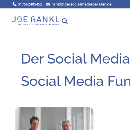
Zum
017662405452
rankl@dersocialmediaberater.de
Inhalt
springen
Der Social Media
Social Media Fun