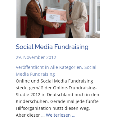
Social Media Fundraising
29. November 2012
Veröffentlicht in
Alle Kategorien
,
Social
Media Fundraising
Online und Social Media Fund­rai­sing
steckt gemäß der Online-Frun­d­rai­­sing-
Stu­­die 2012 in Deutsch­land noch in den
Kin­der­schu­hen. Gera­de mal jede fünf­te
Hilfs­or­ga­ni­sa­ti­on nutzt die­sen Weg.
Aber die­ser …
Wei­ter­le­sen …