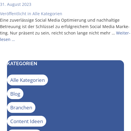
31. August 2023
Veröffentlicht in
Alle Kategorien
Eine zuver­läs­si­ge Social Media Opti­mie­rung und nach­hal­ti­ge
Betreu­ung ist der Schlüs­sel zu erfolg­rei­chem Social Media Mar­ke­
ting. Nur prä­sent zu sein, reicht schon lan­ge nicht mehr …
Wei­ter­
le­sen …
KATEGORIEN
Alle Kategorien
Blog
Branchen
Content Ideen