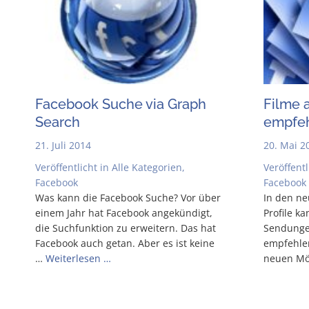
Face­book Suche via Graph
Fil­me 
Search
empfe
21. Juli 2014
20. Mai 2
Veröffentlicht in
Alle Kategorien
,
Veröffentl
Facebook
Facebook
Was kann die Face­book Suche? Vor über
In den neu
einem Jahr hat Face­book ange­kün­digt,
Pro­fi­le 
die Such­funk­ti­on zu erwei­tern. Das hat
Sen­­dun­­
Face­book auch getan. Aber es ist kei­ne
emp­feh­l
…
Wei­ter­le­sen …
neu­en Mög