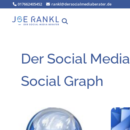
Zum
017662405452
rankl@dersocialmediaberater.de
Inhalt
springen
Der Social Media
Social Graph