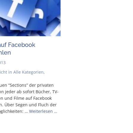
auf Face­book
hlen
013
icht in
Alle Kategorien
,
­en “Sec­tions” der pri­va­ten
kann jeder ab sofort Bücher, TV-
gen und Fil­me auf Face­book
en. Über Segen und Fluch der
­lich­kei­ten: …
Wei­ter­le­sen …