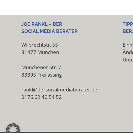
JOE RANKL – DER
TIP
SOCIAL MEDIA BERATER
BER
Wilbrechtstr. 55
Einm
81477 München
Ände
Unt
Münchener Str. 7
83395 Freilassing
rankl@dersocialmediaberater.de
0176.62 40 54 52