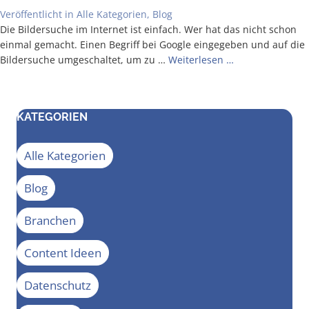
Veröffentlicht in
Alle Kategorien
,
Blog
Die Bil­der­su­che im Inter­net ist ein­fach. Wer hat das nicht schon
ein­mal gemacht. Einen Begriff bei Goog­le ein­ge­ge­ben und auf die
Bil­der­su­che umge­schal­tet, um zu …
Wei­ter­le­sen …
KATEGORIEN
Alle Kategorien
Blog
Branchen
Content Ideen
Datenschutz