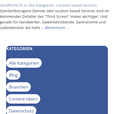
Veröffentlicht in
Alle Kategorien
,
Location based Services
Stand­ort­be­zo­ge­ne Diens­te oder loca­ti­on based Ser­vices sind im
kom­men­den Zeit­al­ter des “Third Screen” immer wich­ti­ger. Und
gera­de für Hand­wer­ker, Gewer­be­trei­ben­de, Gas­tro­no­mie und
Laden­be­sit­zer die hohe …
Wei­ter­le­sen …
KATEGORIEN
Alle Kategorien
Blog
Branchen
Content Ideen
Datenschutz