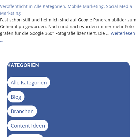
Veröffentlicht in
Alle Kategorien
,
Mobile Marketing
,
Social Media
Marketing
Fast schon still und heim­lich sind auf Goog­le Pan­ora­ma­bil­der zum
Geheim­tipp gewor­den. Nach und nach wur­den immer mehr Foto­
gra­fen für die Goog­le 360° Foto­gra­fie lizen­siert. Die …
Wei­ter­le­sen
…
KATEGORIEN
Alle Kategorien
Blog
Branchen
Content Ideen