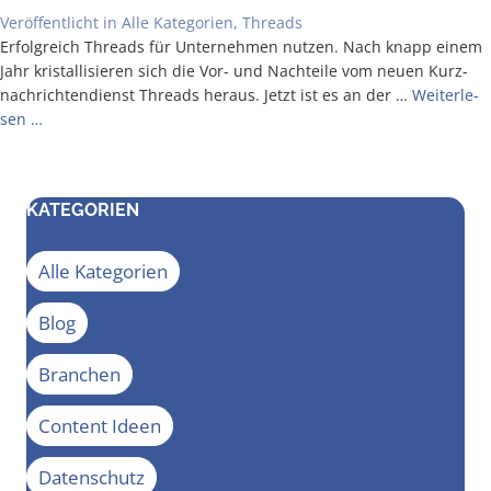
Veröffentlicht in
Alle Kategorien
,
Threads
Erfolg­reich Threads für Unter­neh­men nut­zen. Nach knapp einem
Jahr kris­tal­li­sie­ren sich die Vor- und Nach­tei­le vom neu­en Kurz­
nach­rich­ten­dienst Threads her­aus. Jetzt ist es an der …
Wei­ter­le­
sen …
KATEGORIEN
Alle Kategorien
Blog
Branchen
Content Ideen
Datenschutz