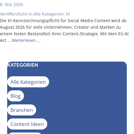
8. Mai 2026
Veröffentlicht in
Alle Kategorien
,
KI
Die KI-Ken­n­­zeich­­nungs­­pflicht für Social Media Con­tent wird ab
August 2026 für vie­le Unter­neh­men, Crea­tor und Mar­ken zu
einem fes­ten Bestand­teil ihrer Con­­tent-Stra­­te­­gie. Mit dem EU AI
Act …
Wei­ter­le­sen …
KATEGORIEN
Alle Kategorien
Blog
Branchen
Content Ideen