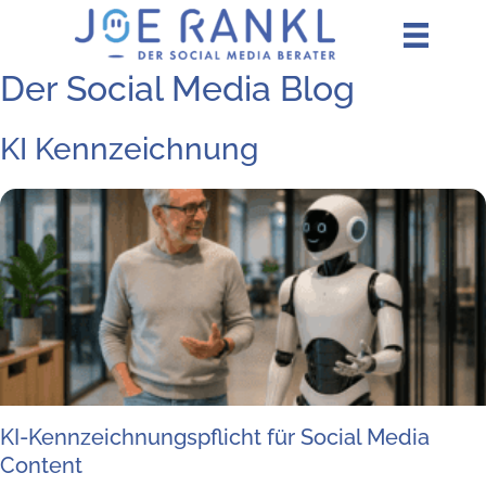
Zum
Inhalt
springen
Der Social Media Blog
KI Kennzeichnung
KI-Kenn­zeich­nungs­pflicht für Social Media
Content