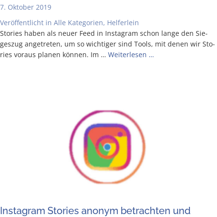
7. Oktober 2019
Veröffentlicht in
Alle Kategorien
,
Helferlein
Sto­ries haben als neu­er Feed in Insta­gram schon lan­ge den Sie­
ges­zug ange­tre­ten, um so wich­ti­ger sind Tools, mit denen wir Sto­
ries vor­aus pla­nen kön­nen. Im …
Wei­ter­le­sen …
Insta­gram Sto­ries anonym betrach­ten und