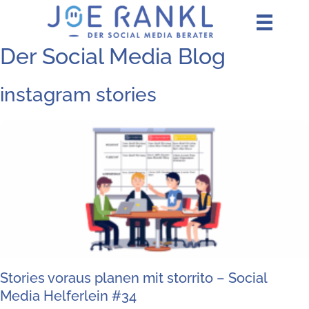
Zum
Inhalt
springen
Der Social Media Blog
instagram stories
Sto­ries vor­aus pla­nen mit stor­ri­to – Social
Media Hel­fer­lein #34