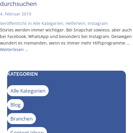
durchsuchen
4. Februar 2019
Veröffentlicht in
Alle Kategorien
,
Helferlein
,
Instagram
Sto­ries wer­den immer wich­ti­ger. Bei Snap­chat sowie­so, aber auch
bei Face­book, Whats­App und beson­ders bei Insta­gram. Des­we­gen
wun­dert es nie­man­den, wenn es immer mehr Hilfs­pro­gram­me …
Wei­ter­le­sen …
KATEGORIEN
Alle Kategorien
Blog
Branchen
Content Ideen