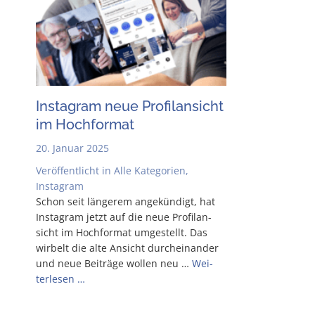
Insta­gram neue Pro­fil­an­sicht
im Hochformat
20. Januar 2025
Veröffentlicht in
Alle Kategorien
,
Instagram
Schon seit län­ge­rem ange­kün­digt, hat
Insta­gram jetzt auf die neue Pro­fil­an­
sicht im Hoch­for­mat umge­stellt. Das
wir­belt die alte Ansicht durch­ein­an­der
und neue Bei­trä­ge wol­len neu …
Wei­
ter­le­sen …