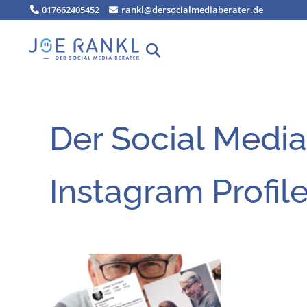
Zum
017662405452
rankl@dersocialmediaberater.de
Inhalt
springen
Der Social Media
Instagram Profil