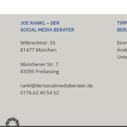
JOE RANKL – DER
TIP
SOCIAL MEDIA BERATER
BER
Wilbrechtstr. 55
Einm
81477 München
Ände
Unt
Münchener Str. 7
83395 Freilassing
rankl@dersocialmediaberater.de
0176.62 40 54 52