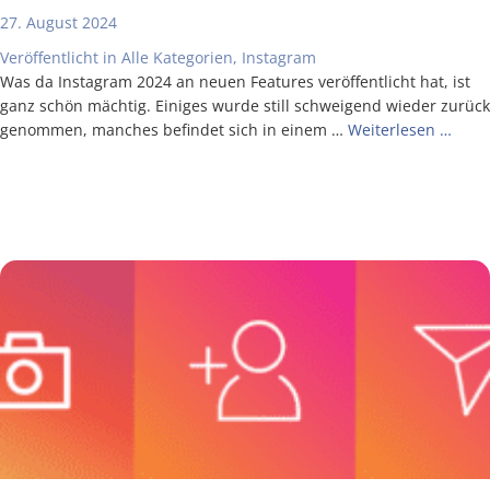
27. August 2024
Veröffentlicht in
Alle Kategorien
,
Instagram
Was da Insta­gram 2024 an neu­en Fea­tures ver­öf­fent­licht hat, ist
ganz schön mäch­tig. Eini­ges wur­de still schwei­gend wie­der zurück
genom­men, man­ches befin­det sich in einem …
Wei­ter­le­sen …