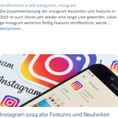
Veröffentlicht in
Alle Kategorien
,
Instagram
Die Zusam­men­fas­sung der Insta­gram Neu­hei­ten und Fea­tures in
2025 ist auch die­ses Jahr wie­der eine lan­ge Lis­te gewor­den. Solan­
ge Insta­gram wei­ter­hin flei­ßig Fea­tures ver­öf­fent­licht, wer­de …
Wei­ter­le­sen …
Insta­gram 2024 alle Fea­tures und Neuheiten