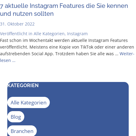
7 aktu­el­le Insta­gram Fea­tures die Sie ken­nen
und nut­zen sollten
31. Oktober 2022
Veröffentlicht in
Alle Kategorien
,
Instagram
Fast schon im Wochen­takt wer­den aktu­el­le Insta­gram Fea­tures
ver­öf­fent­licht. Meis­tens eine Kopie von Tik­Tok oder einer ande­ren
auf­stre­ben­den Social App. Trotz­dem haben Sie alle was …
Wei­ter­
le­sen …
KATEGORIEN
Alle Kategorien
Blog
Branchen