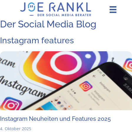
Zum
Inhalt
springen
Der Social Media Blog
Instagram features
Insta­gram Neu­hei­ten und Fea­tures 2025
4. Oktober 2025