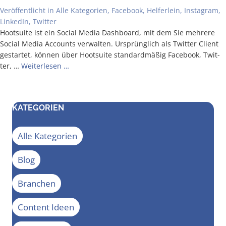
Veröffentlicht in
Alle Kategorien
,
Facebook
,
Helferlein
,
Instagram
,
LinkedIn
,
Twitter
Hoot­suite ist ein Social Media Dash­board, mit dem Sie meh­re­re
Social Media Accounts ver­wal­ten. Ursprüng­lich als Twit­ter Cli­ent
gestar­tet, kön­nen über Hoot­suite stan­dard­mä­ßig Face­book, Twit­
ter, …
Wei­ter­le­sen …
KATEGORIEN
Alle Kategorien
Blog
Branchen
Content Ideen