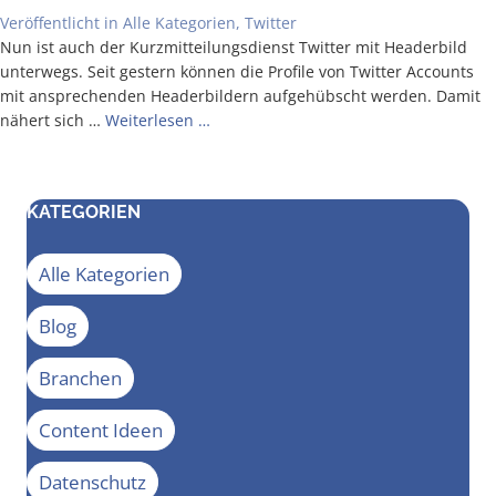
Veröffentlicht in
Alle Kategorien
,
Twitter
Nun ist auch der Kurz­mit­tei­lungs­dienst Twit­ter mit Hea­der­bild
unter­wegs. Seit ges­tern kön­nen die Pro­fi­le von Twit­ter Accounts
mit anspre­chen­den Hea­der­bil­dern auf­ge­hübscht wer­den. Damit
nähert sich …
Wei­ter­le­sen …
KATEGORIEN
Alle Kategorien
Blog
Branchen
Content Ideen
Datenschutz