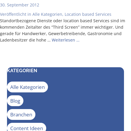
30. September 2012
Veröffentlicht in
Alle Kategorien
,
Location based Services
Stand­ort­be­zo­ge­ne Diens­te oder loca­ti­on based Ser­vices sind im
kom­men­den Zeit­al­ter des “Third Screen” immer wich­ti­ger. Und
gera­de für Hand­wer­ker, Gewer­be­trei­ben­de, Gas­tro­no­mie und
Laden­be­sit­zer die hohe …
Wei­ter­le­sen …
KATEGORIEN
Alle Kategorien
Blog
Branchen
Content Ideen