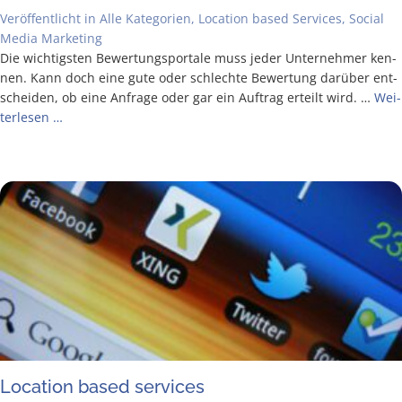
Veröffentlicht in
Alle Kategorien
,
Location based Services
,
Social
Media Marketing
Die wich­tigs­ten Bewer­tungs­por­ta­le muss jeder Unter­neh­mer ken­
nen. Kann doch eine gute oder schlech­te Bewer­tung dar­über ent­
schei­den, ob eine Anfra­ge oder gar ein Auf­trag erteilt wird. …
Wei­
ter­le­sen …
Loca­ti­on based services