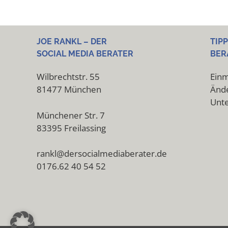
JOE RANKL – DER
TIP
SOCIAL MEDIA BERATER
BER
Wilbrechtstr. 55
Einm
81477 München
Ände
Unt
Münchener Str. 7
83395 Freilassing
rankl@dersocialmediaberater.de
0176.62 40 54 52