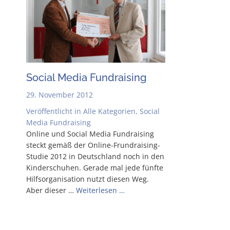
Social Media Fundraising
29. November 2012
Veröffentlicht in
Alle Kategorien
,
Social
Media Fundraising
Online und Social Media Fund­rai­sing
steckt gemäß der Online-Frun­d­rai­­sing-
Stu­­die 2012 in Deutsch­land noch in den
Kin­der­schu­hen. Gera­de mal jede fünf­te
Hilfs­or­ga­ni­sa­ti­on nutzt die­sen Weg.
Aber die­ser …
Wei­ter­le­sen …