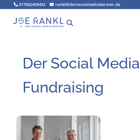
Zum
017662405452
rankl@dersocialmediaberater.de
Inhalt
springen
Der Social Media
Fundraising